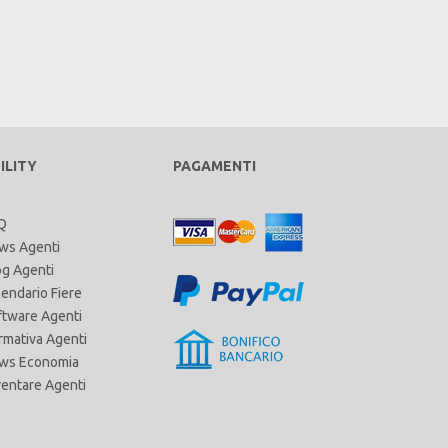
ILITY
PAGAMENTI
Q
ws Agenti
og Agenti
lendario Fiere
ftware Agenti
rmativa Agenti
ws Economia
ventare Agenti