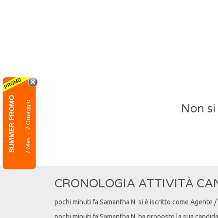
SUMMER PROMO
2 Mesi + 2 Omaggio
Non si
CRONOLOGIA ATTIVITÀ CA
pochi minuti fa
Samantha
N
. si è iscritto come Agente 
pochi minuti fa
Samantha
N
. ha proposto la sua candid