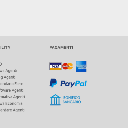
ILITY
PAGAMENTI
Q
ws Agenti
og Agenti
lendario Fiere
ftware Agenti
rmativa Agenti
ws Economia
ventare Agenti