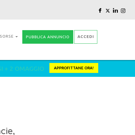
ISORSE
ACCEDI
PUBBLICA ANNUNCIO
SI + 2 OMAGGIO
APPROFITTANE ORA!
cie,