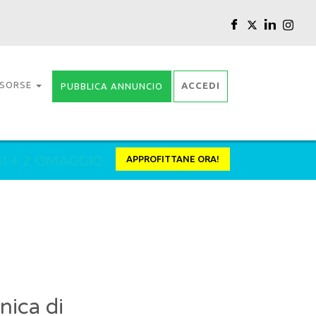
ISORSE
ACCEDI
PUBBLICA ANNUNCIO
SI + 2 OMAGGIO
APPROFITTANE ORA!
nica di