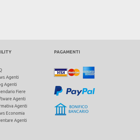
ILITY
PAGAMENTI
Q
ws Agenti
og Agenti
lendario Fiere
ftware Agenti
rmativa Agenti
ws Economia
ventare Agenti