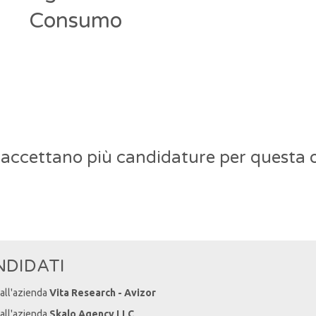
Consumo
 accettano più candidature per questa o
NDIDATI
 all'azienda
Vita Research - Avizor
 all'azienda
Skalo Agency LLC