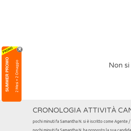
SUMMER PROMO
2 Mesi + 2 Omaggio
Non si
CRONOLOGIA ATTIVITÀ CA
pochi minuti fa
Samantha
N
. si è iscritto come Agente 
pochi minuti fa
Samantha
N
. ha proposto la sua candid