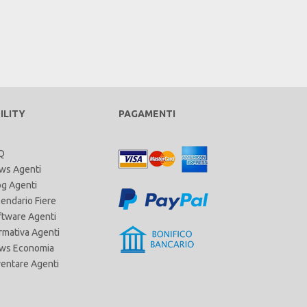
ILITY
PAGAMENTI
Q
ws Agenti
og Agenti
lendario Fiere
ftware Agenti
rmativa Agenti
ws Economia
ventare Agenti