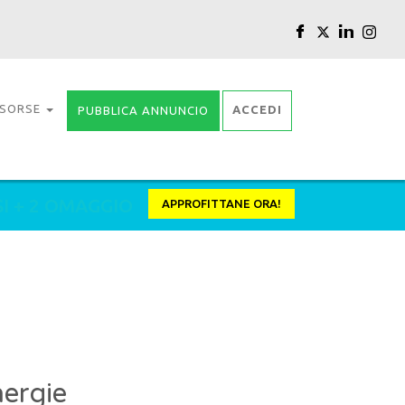
ISORSE
ACCEDI
PUBBLICA ANNUNCIO
SI + 2 OMAGGIO
APPROFITTANE ORA!
ergie