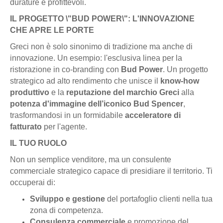
durature e profittevoli.
IL PROGETTO \"BUD POWER\": L'INNOVAZIONE
CHE APRE LE PORTE
Greci non è solo sinonimo di tradizione ma anche di
innovazione. Un esempio: l'esclusiva linea per la
ristorazione in co-branding con
Bud Power
. Un progetto
strategico ad alto rendimento che unisce il
know-how
produttivo
e la
reputazione del marchio Greci
alla
potenza d'immagine dell’iconico Bud Spencer
,
trasformandosi in un formidabile
acceleratore di
fatturato
per l'agente.
IL TUO RUOLO
Non un semplice venditore, ma un consulente
commerciale strategico capace di presidiare il territorio. Ti
occuperai di:
Sviluppo e gestione
del portafoglio clienti nella tua
zona di competenza.
Consulenza commerciale
e promozione del