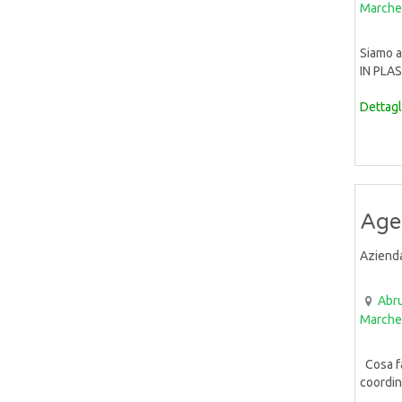
Marche
Siamo a
IN PLAS
Dettagl
Agen
Aziend
Abr
Marche
Cosa far
coordin