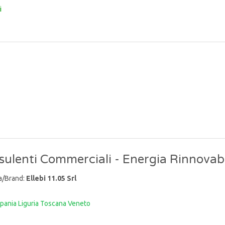
i
ulenti Commerciali - Energia Rinnovabi
a/Brand:
Ellebi 11.05 Srl
pania
Liguria
Toscana
Veneto