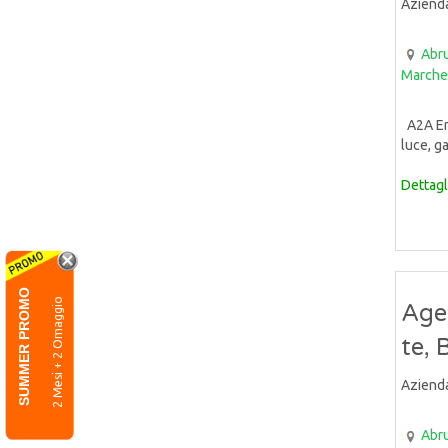
Aziend
Abr
Marche
A2A Ene
luce, ga
Dettagl
SUMMER PROMO
2 Mesi + 2 Omaggio
Age
te, 
Aziend
Abr