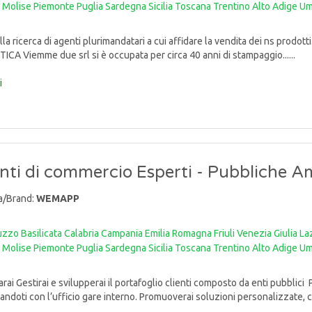
Molise
Piemonte
Puglia
Sardegna
Sicilia
Toscana
Trentino Alto Adige
Um
lla ricerca di agenti plurimandatari a cui affidare la vendita dei ns p
TICA Viemme due srl si è occupata per circa 40 anni di stampaggio......
i
ti di commercio Esperti - Pubbliche A
a/Brand:
WEMAPP
uzzo
Basilicata
Calabria
Campania
Emilia Romagna
Friuli Venezia Giulia
La
Molise
Piemonte
Puglia
Sardegna
Sicilia
Toscana
Trentino Alto Adige
Um
ai Gestirai e svilupperai il portafoglio clienti composto da enti pubblici 
andoti con l’ufficio gare interno. Promuoverai soluzioni personalizzate, co