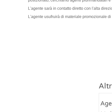
posizionato, cerchiamo agenti plurimandatari e 
L'agente sarà in contatto diretto con l'alta direz
L'agente usufruirà di materiale promozionale di a
Alt
Agen