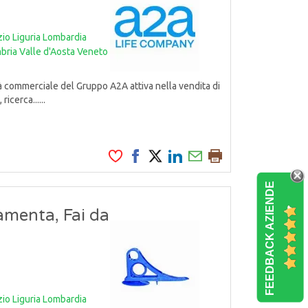
zio
Liguria
Lombardia
bria
Valle d'Aosta
Veneto
 commerciale del Gruppo A2A attiva nella vendita di
icerca......
FEEDBACK AZIENDE
amenta, Fai da
zio
Liguria
Lombardia