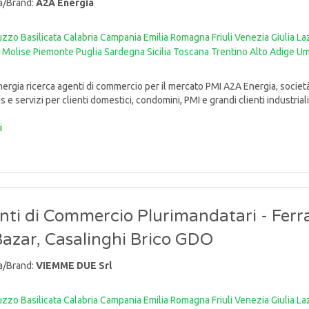
a/Brand:
A2A Energia
uzzo
Basilicata
Calabria
Campania
Emilia Romagna
Friuli Venezia Giulia
La
Molise
Piemonte
Puglia
Sardegna
Sicilia
Toscana
Trentino Alto Adige
Um
rgia ricerca agenti di commercio per il mercato PMI A2A Energia, società
s e servizi per clienti domestici, condomini, PMI e grandi clienti industriali, r
i
nti di Commercio Plurimandatari - Ferr
Bazar, Casalinghi Brico GDO
a/Brand:
VIEMME DUE Srl
uzzo
Basilicata
Calabria
Campania
Emilia Romagna
Friuli Venezia Giulia
La