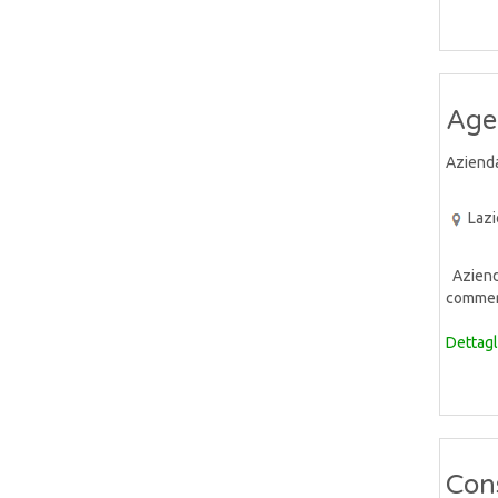
Agen
Aziend
Lazi
Azienda
commerc
Dettagl
Cons