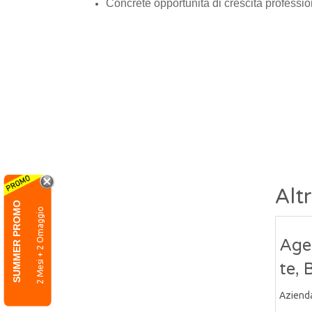
Concrete opportunità di crescita professio
Alt
SUMMER PROMO
2 Mesi + 2 Omaggio
Age
te, 
Aziend