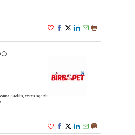
DO
ssima qualità, cerca agenti
.....