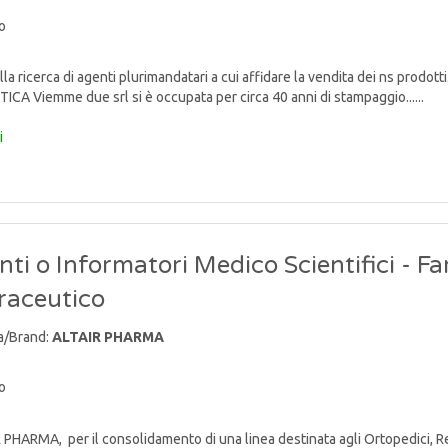
o
lla ricerca di agenti plurimandatari a cui affidare la vendita dei ns p
TICA Viemme due srl si è occupata per circa 40 anni di stampaggio......
i
ti o Informatori Medico Scientifici - F
raceutico
a/Brand:
ALTAIR PHARMA
o
PHARMA, per il consolidamento di una linea destinata agli Ortopedici, Reum