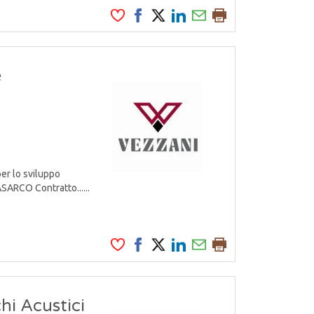
e
er lo sviluppo
ARCO Contratto......
hi Acustici