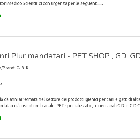
ori Medico Scientifici con urgenza per le seguenti......
i
nti Plurimandatari - PET SHOP , GD, G
a/Brand:
C. & D.
o
da anni affermata nel settore dei prodotti igienici per cani e gatti di alti
datari già inseriti nel canale PET specializzato , o nei canali G.D. e G.D.O..
i