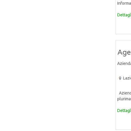
Informat
Dettagl
Age
Aziend
Lazi
Azienda 
pluriman
Dettagl