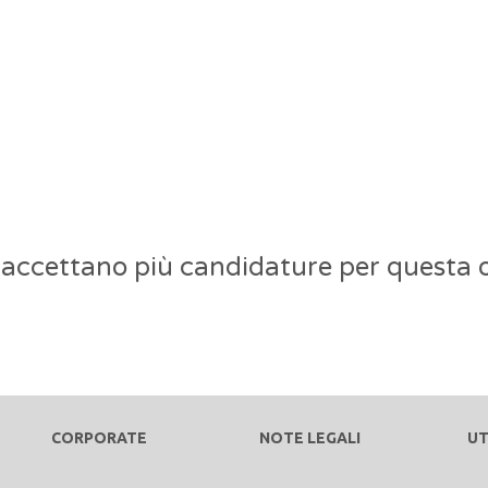
 accettano più candidature per questa o
CORPORATE
NOTE LEGALI
UT