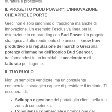
durature e profittevoli.
IL PROGETTO \"BUD POWER\": L'INNOVAZIONE
CHE APRE LE PORTE
Greci non è solo sinonimo di tradizione ma anche di
innovazione. Un esempio: l'esclusiva linea per la
ristorazione in co-branding con
Bud Power
. Un progetto
strategico ad alto rendimento che unisce il
know-how
produttivo
e la
reputazione del marchio Greci
alla
potenza d'immagine dell’iconico Bud Spencer
,
trasformandosi in un formidabile
acceleratore di
fatturato
per l'agente.
IL TUO RUOLO
Non un semplice venditore, ma un consulente
commerciale strategico capace di presidiare il territorio. Ti
occuperai di:
Sviluppo e gestione
del portafoglio clienti nella tua
zona di competenza.
Consulenza commerciale
e promozione del