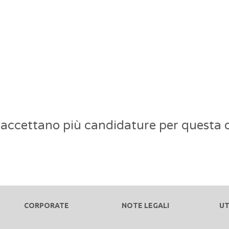
 accettano più candidature per questa o
CORPORATE
NOTE LEGALI
UT