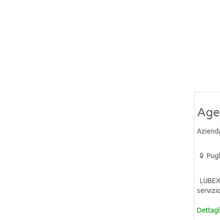
Age
Aziend
Pugl
LUBEX S
servizi
Dettagl