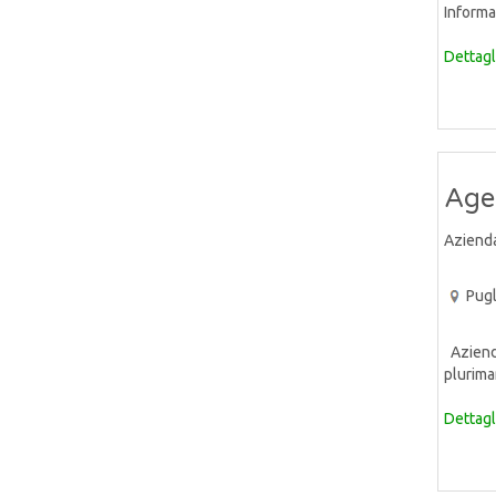
Informat
Dettagl
Age
Aziend
Pugl
Azienda 
pluriman
Dettagl