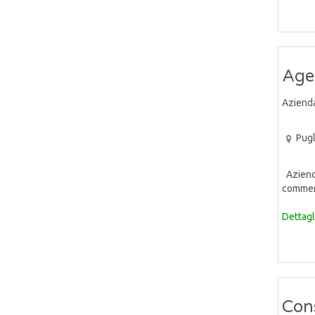
Agen
Aziend
Pugl
Azienda
commerc
Dettagl
Cons