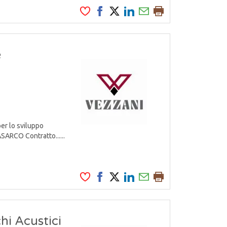
e
er lo sviluppo
ARCO Contratto......
hi Acustici