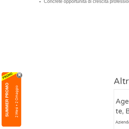
Concrete opportunità di crescita professio
Alt
SUMMER PROMO
2 Mesi + 2 Omaggio
Age
te, 
Aziend