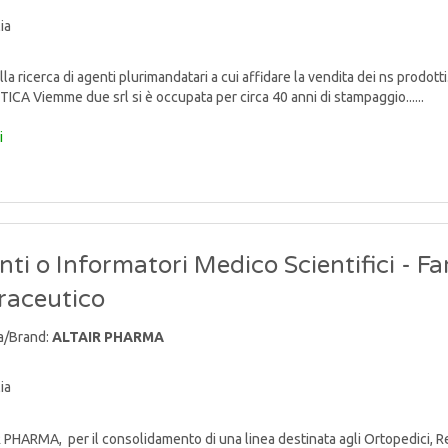
ia
lla ricerca di agenti plurimandatari a cui affidare la vendita dei ns p
TICA Viemme due srl si è occupata per circa 40 anni di stampaggio......
i
ti o Informatori Medico Scientifici - F
raceutico
a/Brand:
ALTAIR PHARMA
ia
PHARMA, per il consolidamento di una linea destinata agli Ortopedici, Reum