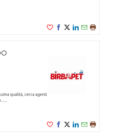
DO
ssima qualità, cerca agenti
.....