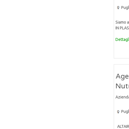
Pugl
Siamo a
IN PLAS
Dettagl
Agen
Nut
Aziend
Pugl
ALTAIR 