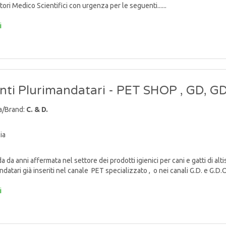
ori Medico Scientifici con urgenza per le seguenti......
i
nti Plurimandatari - PET SHOP , GD, G
a/Brand:
C. & D.
ia
da anni affermata nel settore dei prodotti igienici per cani e gatti di alti
datari già inseriti nel canale PET specializzato , o nei canali G.D. e G.D.O..
i