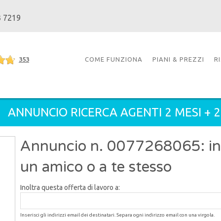
3 7219
353
COME FUNZIONA
PIANI & PREZZI
R
ANNUNCIO RICERCA AGENTI 2 MESI + 
Annuncio n. 0077268065: inol
un amico o a te stesso
Inoltra questa offerta di lavoro a:
Inserisci gli indirizzi email dei destinatari. Separa ogni indirizzo email con una virgola.