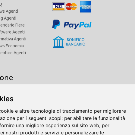
Q
ws Agenti
og Agenti
lendario Fiere
ftware Agenti
rmativa Agenti
ws Economia
ventare Agenti
ione
kies
Agenti di Commercio Toscana
Agenti di Commercio Trentino Alto Adige
cookie e altre tecnologie di tracciamento per migliorare
Agenti di Commercio Umbria
gazione per i seguenti scopi:
per abilitare le funzionalità
Agenti di Commercio Valle d'Aosta
fornire una migliore esperienza sul sito web
,
per
Agenti di Commercio Veneto
nei nostri prodotti e servizi e personalizzare le