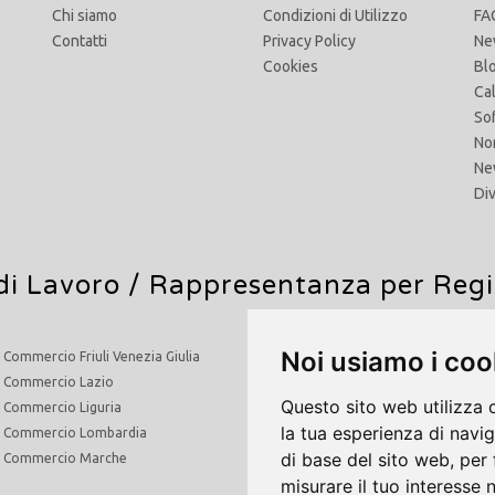
Chi siamo
Condizioni di Utilizzo
FA
Contatti
Privacy Policy
Ne
Cookies
Bl
Ca
So
No
Ne
Di
di Lavoro
/ Rappresentanza per Reg
Noi usiamo i coo
i Commercio Friuli Venezia Giulia
Agenti di Commercio Molise
i Commercio Lazio
Agenti di Commercio Piemonte
Questo sito web utilizza 
i Commercio Liguria
Agenti di Commercio Puglia
la tua esperienza di navi
di Commercio Lombardia
Agenti di Commercio Sardegna
di base del sito web
,
per 
di Commercio Marche
Agenti di Commercio Sicilia
misurare il tuo interesse 