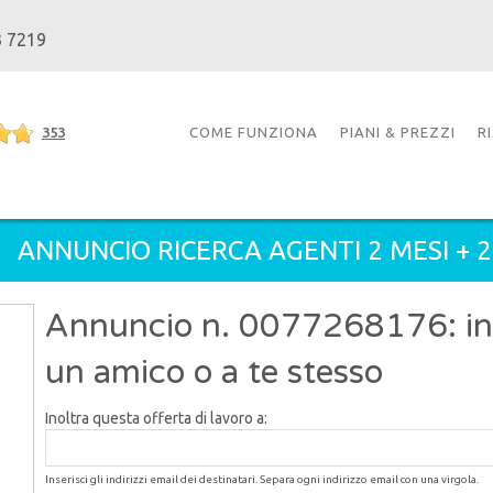
3 7219
353
COME FUNZIONA
PIANI & PREZZI
R
ANNUNCIO RICERCA AGENTI 2 MESI + 
Annuncio n. 0077268176: inol
un amico o a te stesso
Inoltra questa offerta di lavoro a:
Inserisci gli indirizzi email dei destinatari. Separa ogni indirizzo email con una virgola.