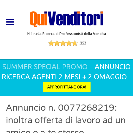
N.1 nella Ricerca di Professionisti della Vendita
353
SUMMER SPECIAL PROMO
ANNUNCIO
RICERCA AGENTI 2 MESI + 2 OMAGGIO
APPROFITTANE ORA!
Annuncio n. 0077268219:
inoltra offerta di lavoro ad un
amico o a te stesso