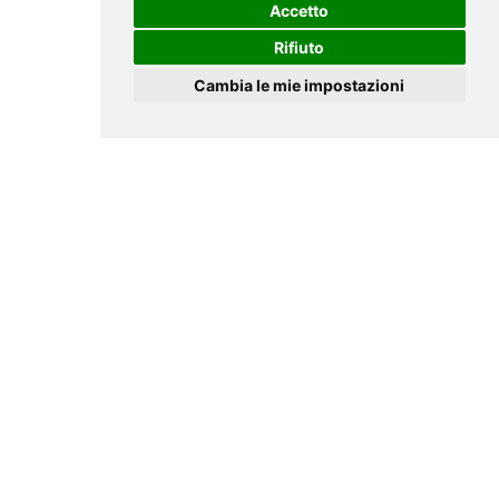
Accetto
Rifiuto
Cambia le mie impostazioni
CRONOLOGIA ATTIVITÀ
CANDIDATI
pochi minuti fa
Gregorio
P
. si è iscritto come Agente /
Candidato per 2 Settori
pochi minuti fa
Gregorio
P
. ha proposto la sua candidatura
all'azienda
PROSCIUTTIFICI PICARON
pochi minuti fa
Valeria
D
. ha proposto la sua candidatura
all'azienda
Greci Industria Alimentare S.p.A.
pochi minuti fa
Davide
C
. ha proposto la sua candidatura
all'azienda
Top Service
pochi minuti fa
Davide
C
. si è iscritto come Agente /