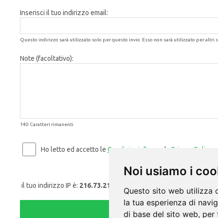
Inserisci il tuo indirizzo email:
Questo indirizzo sarà utilizzato solo per questo invio. Esso non sarà utilizzato per altri s
Note (facoltativo):
140 Caratteri rimanenti
Ho letto ed accetto le
Condizioni d'uso
e la
Privacy Policy
.
Noi usiamo i coo
il tuo indirizzo IP è:
216.73.217.39
Questo sito web utilizza 
la tua esperienza di navi
di base del sito web
,
per 