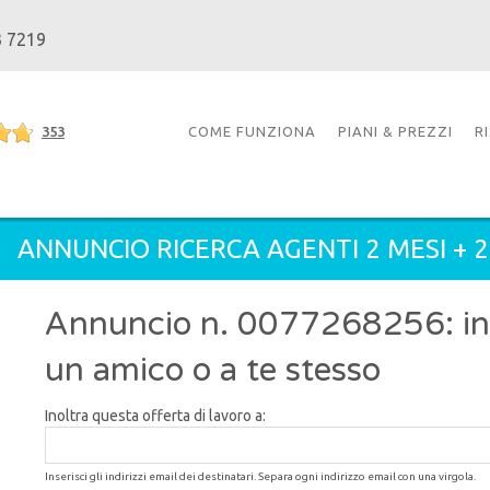
3 7219
353
COME FUNZIONA
PIANI & PREZZI
R
ANNUNCIO RICERCA AGENTI 2 MESI + 
Annuncio n. 0077268256: inol
un amico o a te stesso
Inoltra questa offerta di lavoro a:
Inserisci gli indirizzi email dei destinatari. Separa ogni indirizzo email con una virgola.