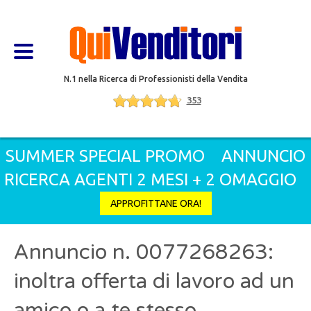
N.1 nella Ricerca di Professionisti della Vendita
353
SUMMER SPECIAL PROMO
ANNUNCIO
RICERCA AGENTI 2 MESI + 2 OMAGGIO
APPROFITTANE ORA!
Annuncio n. 0077268263:
inoltra offerta di lavoro ad un
amico o a te stesso