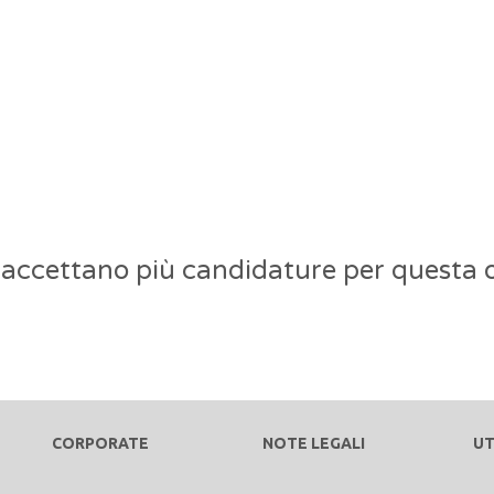
 accettano più candidature per questa o
CORPORATE
NOTE LEGALI
UT