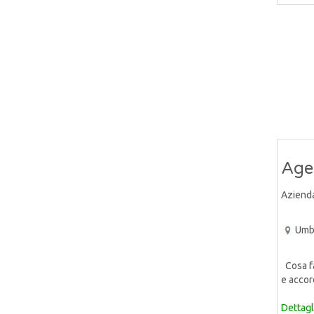
Agen
Aziend
Umb
Cosa far
e accor
Dettagl