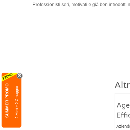
Professionisti seri, motivati e già ben introdotti
Alt
SUMMER PROMO
2 Mesi + 2 Omaggio
Agen
Eff
Aziend