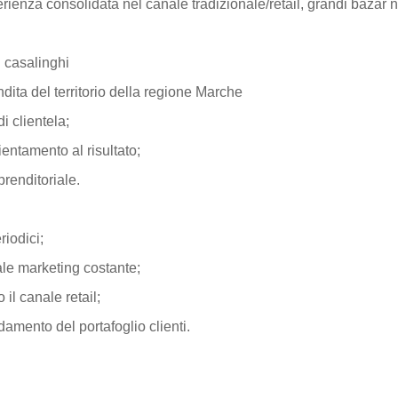
nza consolidata nel canale tradizionale/retail, grandi bazar no
i casalinghi
dita del territorio della regione Marche
i clientela;
entamento al risultato;
renditoriale.
riodici;
le marketing costante;
 il canale retail;
damento del portafoglio clienti.