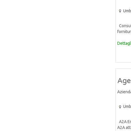
Umb
Consule
fornitur
Dettagl
Agen
Aziend
Umb
A2A Ene
A2A atti