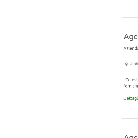
Age
Aziend
Umb
Celeste
forniam
Dettagl
Agen