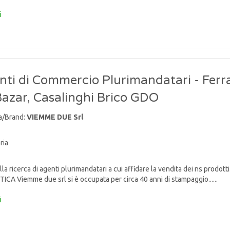
i
nti di Commercio Plurimandatari - Ferr
Bazar, Casalinghi Brico GDO
a/Brand:
VIEMME DUE Srl
ria
lla ricerca di agenti plurimandatari a cui affidare la vendita dei ns p
TICA Viemme due srl si è occupata per circa 40 anni di stampaggio......
i