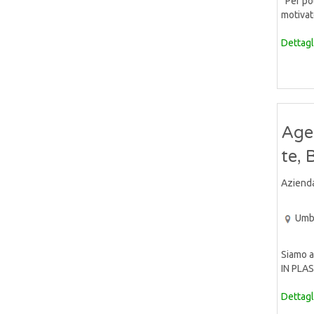
Per pot
motivato
Dettagl
Age
te, 
Aziend
Umb
Siamo a
IN PLAS
Dettagl