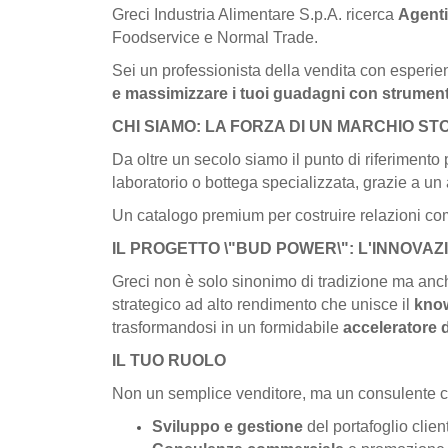
Greci Industria Alimentare S.p.A. ricerca
Agenti
Foodservice e Normal Trade.
Sei un professionista della vendita con esperien
e massimizzare i tuoi guadagni con strumenti
CHI SIAMO: LA FORZA DI UN MARCHIO ST
Da oltre un secolo siamo il punto di riferimento 
laboratorio o bottega specializzata, grazie a u
Un catalogo premium per costruire relazioni comm
IL PROGETTO \"BUD POWER\": L'INNOVA
Greci non è solo sinonimo di tradizione ma anch
strategico ad alto rendimento che unisce il
know
trasformandosi in un formidabile
acceleratore d
IL TUO RUOLO
Non un semplice venditore, ma un consulente comm
Sviluppo e gestione
del portafoglio clie