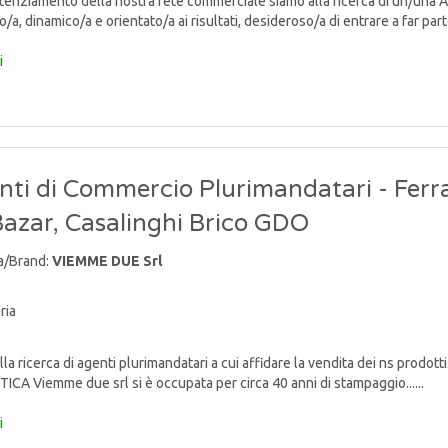
enziamento della nostra rete commerciale siamo alla ricerca di un/una
/a, dinamico/a e orientato/a ai risultati, desideroso/a di entrare a far parte
i
nti di Commercio Plurimandatari - Ferr
Bazar, Casalinghi Brico GDO
a/Brand:
VIEMME DUE Srl
ria
lla ricerca di agenti plurimandatari a cui affidare la vendita dei ns p
TICA Viemme due srl si è occupata per circa 40 anni di stampaggio......
i