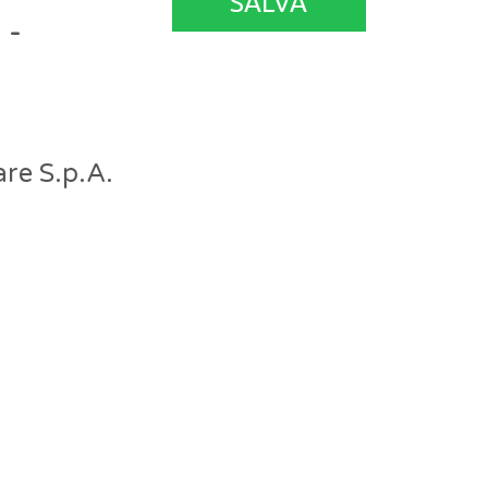
SALVA
 -
re S.p.A.