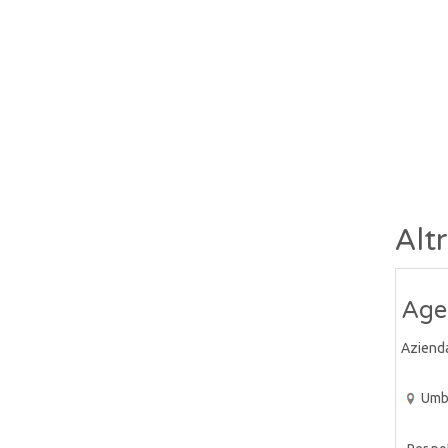
Alt
Age
Aziend
Umb