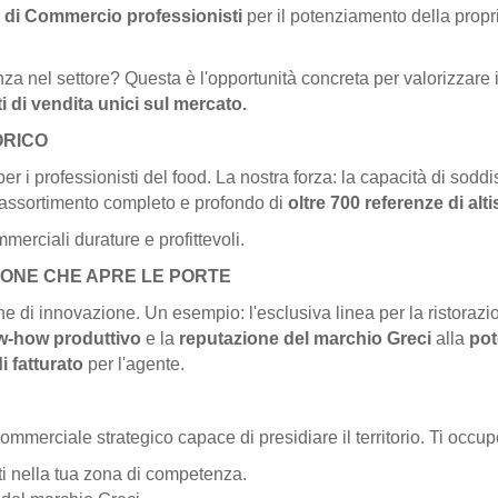
 di Commercio professionisti
per il potenziamento della propr
za nel settore? Questa è l'opportunità concreta per valorizzare il
 di vendita unici sul mercato.
ORICO
per i professionisti del food. La nostra forza: la capacità di sodd
n assortimento completo e profondo di
oltre 700 referenze di alt
erciali durature e profittevoli.
ZIONE CHE APRE LE PORTE
e di innovazione. Un esempio: l'esclusiva linea per la ristoraz
-how produttivo
e la
reputazione del marchio Greci
alla
pot
i fatturato
per l'agente.
erciale strategico capace di presidiare il territorio. Ti occupe
nti nella tua zona di competenza.