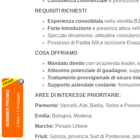
Consulenza commerciale
e promozione 
REQUISITI RICHIESTI
Esperienza consolidata
nella vendita B2
Forte introduzione
e presenza attiva nel
Spiccato dinamismo, attitudine consulenzia
Possesso di Partita IVA e iscrizione Enas
COSA OFFRIAMO
Mandato diretto
con un'azienda leader, so
Altissimo potenziale di guadagno
, supp
Trattamento provvigionale di sicuro in
Supporto aziendale costante:
formazione
SUMMER PROMO
2 Mesi + 2 Omaggio
AREE DI INTERESSE PRIORITARIE:
Piemonte:
Vercelli, Asti, Biella, Torino e Provi
Emilia:
Bologna, Modena
Marche:
Pesaro Urbino
Friuli:
Gorizia, provincia Sud di Pordenone, pro