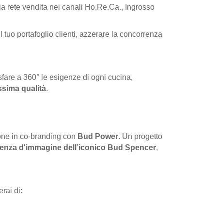
ia rete vendita nei canali Ho.Re.Ca., Ingrosso
 tuo portafoglio clienti, azzerare la concorrenza
isfare a 360° le esigenze di ogni cucina,
issima qualità
.
ione in co-branding con
Bud Power
. Un progetto
enza d'immagine dell’iconico Bud Spencer
,
rai di: