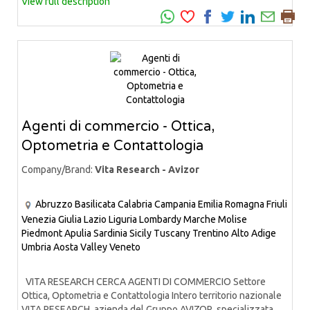
View full description
Agenti di commercio - Ottica,
Optometria e Contattologia
Company/Brand:
Vita Research - Avizor
Abruzzo
Basilicata
Calabria
Campania
Emilia Romagna
Friuli
Venezia Giulia
Lazio
Liguria
Lombardy
Marche
Molise
Piedmont
Apulia
Sardinia
Sicily
Tuscany
Trentino Alto Adige
Umbria
Aosta Valley
Veneto
VITA RESEARCH CERCA AGENTI DI COMMERCIO Settore
Ottica, Optometria e Contattologia Intero territorio nazionale
VITA RESEARCH, azienda del Gruppo AVIZOR, specializzata