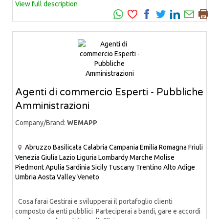
View full description
Agenti di commercio Esperti - Pubbliche
Amministrazioni
Company/Brand:
WEMAPP
Abruzzo
Basilicata
Calabria
Campania
Emilia Romagna
Friuli
Venezia Giulia
Lazio
Liguria
Lombardy
Marche
Molise
Piedmont
Apulia
Sardinia
Sicily
Tuscany
Trentino Alto Adige
Umbria
Aosta Valley
Veneto
Cosa farai Gestirai e svilupperai il portafoglio clienti
composto da enti pubblici Parteciperai a bandi, gare e accordi