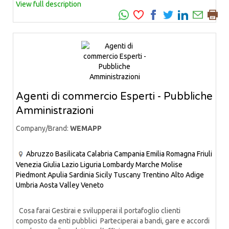
View full description
Agenti di commercio Esperti - Pubbliche
Amministrazioni
Company/Brand:
WEMAPP
Abruzzo
Basilicata
Calabria
Campania
Emilia Romagna
Friuli
Venezia Giulia
Lazio
Liguria
Lombardy
Marche
Molise
Piedmont
Apulia
Sardinia
Sicily
Tuscany
Trentino Alto Adige
Umbria
Aosta Valley
Veneto
Cosa farai Gestirai e svilupperai il portafoglio clienti
composto da enti pubblici Parteciperai a bandi, gare e accordi