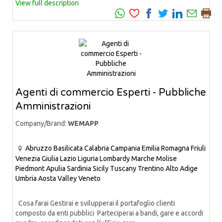
View full description
Agenti di commercio Esperti - Pubbliche
Amministrazioni
Company/Brand:
WEMAPP
Abruzzo
Basilicata
Calabria
Campania
Emilia Romagna
Friuli
Venezia Giulia
Lazio
Liguria
Lombardy
Marche
Molise
Piedmont
Apulia
Sardinia
Sicily
Tuscany
Trentino Alto Adige
Umbria
Aosta Valley
Veneto
Cosa farai Gestirai e svilupperai il portafoglio clienti
composto da enti pubblici Parteciperai a bandi, gare e accordi