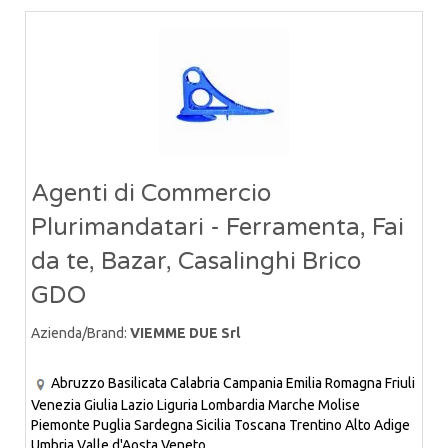
Agenti di Commercio
Plurimandatari - Ferramenta, Fai
da te, Bazar, Casalinghi Brico
GDO
Azienda/Brand:
VIEMME DUE Srl
Abruzzo
Basilicata
Calabria
Campania
Emilia Romagna
Friuli
Venezia Giulia
Lazio
Liguria
Lombardia
Marche
Molise
Piemonte
Puglia
Sardegna
Sicilia
Toscana
Trentino Alto Adige
Umbria
Valle d'Aosta
Veneto