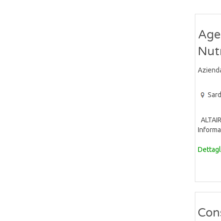
Agen
Nut
Aziend
Sar
ALTAIR 
Informat
Dettagl
Cons