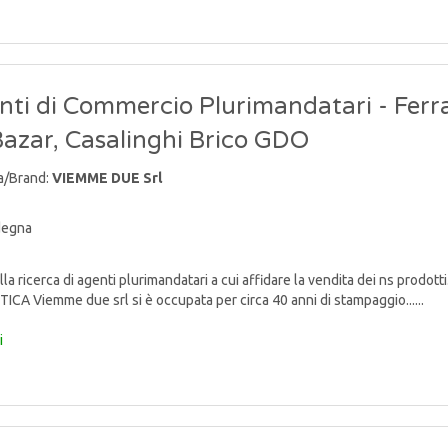
nti di Commercio Plurimandatari - Ferr
Bazar, Casalinghi Brico GDO
a/Brand:
VIEMME DUE Srl
degna
lla ricerca di agenti plurimandatari a cui affidare la vendita dei ns p
TICA Viemme due srl si è occupata per circa 40 anni di stampaggio......
i