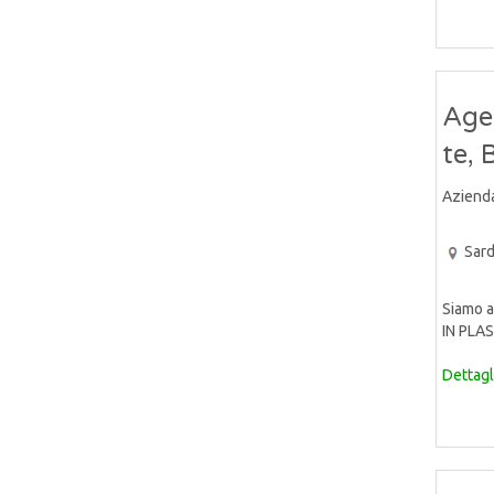
Age
te, 
Aziend
Sar
Siamo a
IN PLAS
Dettagl