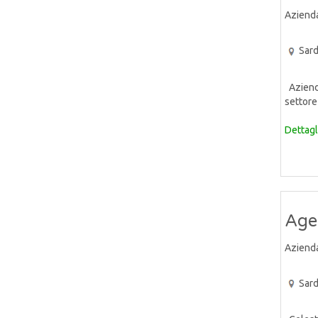
Aziend
Sar
Azienda
settore 
Dettagl
Age
Aziend
Sar