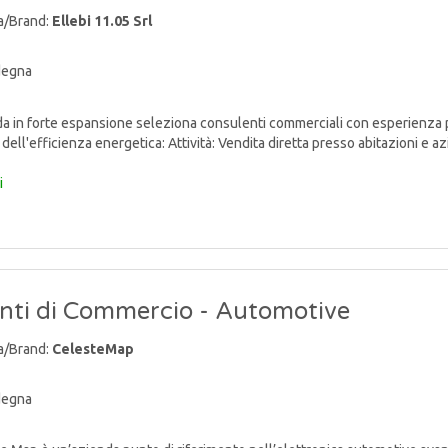
a/Brand:
Ellebi 11.05 Srl
degna
 in forte espansione seleziona consulenti commerciali con esperienza 
dell'efficienza energetica: Attività: Vendita diretta presso abitazioni e azien
i
nti di Commercio - Automotive
a/Brand:
CelesteMap
degna