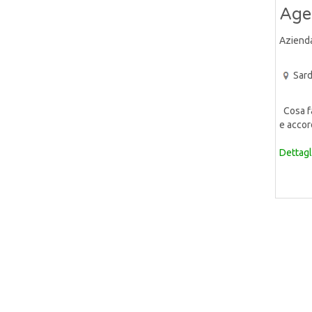
Agen
Aziend
Sar
Cosa far
e accor
Dettagl