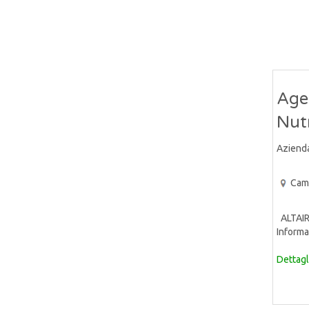
Agen
Nut
Aziend
Cam
ALTAIR 
Informat
Dettagl