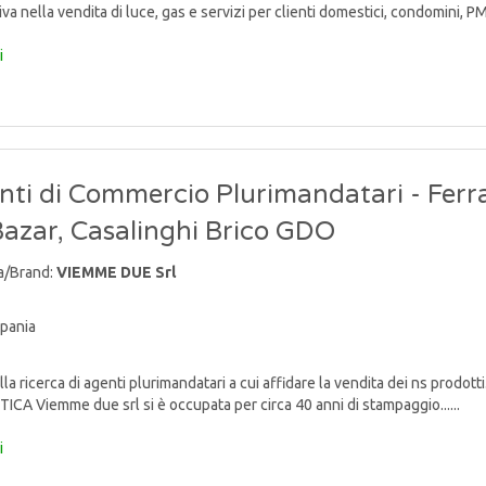
va nella vendita di luce, gas e servizi per clienti domestici, condomini, PMI e 
i
nti di Commercio Plurimandatari - Ferr
Bazar, Casalinghi Brico GDO
a/Brand:
VIEMME DUE Srl
pania
lla ricerca di agenti plurimandatari a cui affidare la vendita dei ns p
TICA Viemme due srl si è occupata per circa 40 anni di stampaggio......
i