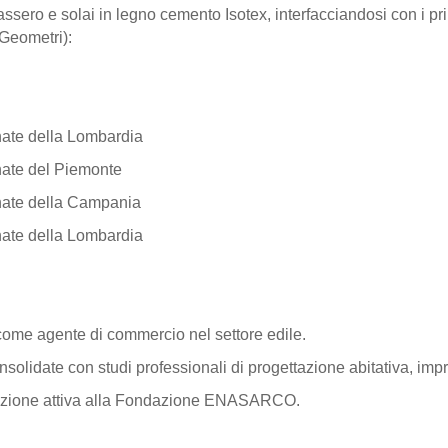
ero e solai in legno cemento Isotex, interfacciandosi con i prin
 Geometri):
nate della Lombardia
onate del Piemonte
onate della Campania
nate della Lombardia
 come agente di commercio nel settore edile.
solidate con studi professionali di progettazione abitativa, imp
crizione attiva alla Fondazione ENASARCO.