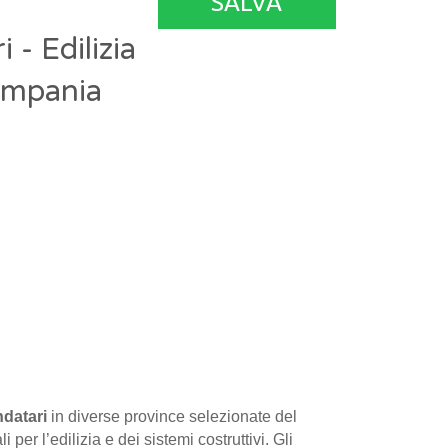
SALVA
- Edilizia
ampania
ndatari
in diverse province selezionate del
 per l’edilizia e dei sistemi costruttivi. Gli