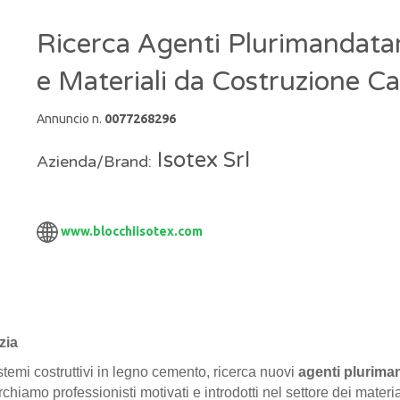
Ricerca Agenti Plurimandatari 
e Materiali da Costruzione C
Annuncio n.
0077268296
Isotex Srl
Azienda/Brand:
www.blocchiisotex.com
izia
istemi costruttivi in legno cemento, ricerca nuovi
agenti plurima
rchiamo professionisti motivati e introdotti nel settore dei materiali