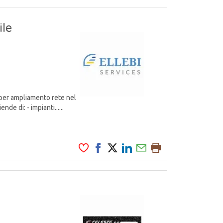
le
per ampliamento rete nel
de di: - impianti......