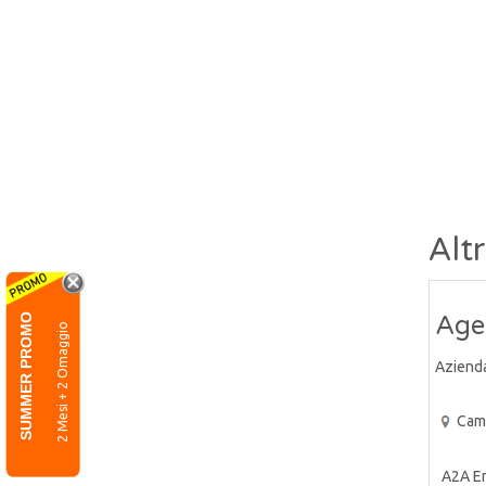
Alt
Agen
SUMMER PROMO
2 Mesi + 2 Omaggio
Aziend
Cam
A2A Ene