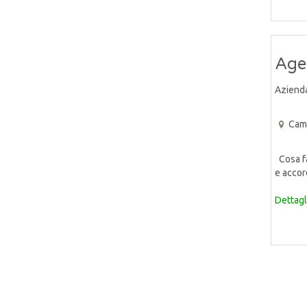
Agen
Aziend
Cam
Cosa far
e accor
Dettagl