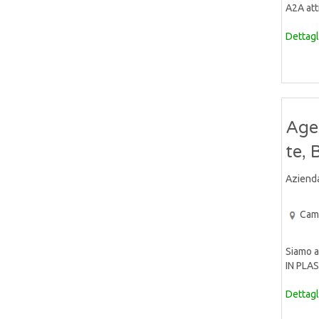
A2A atti
Dettagl
Age
te, 
Aziend
Cam
Siamo a
IN PLAS
Dettagl