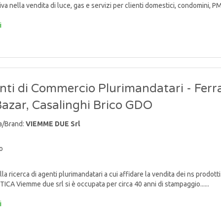
va nella vendita di luce, gas e servizi per clienti domestici, condomini, PMI e 
i
nti di Commercio Plurimandatari - Ferr
Bazar, Casalinghi Brico GDO
a/Brand:
VIEMME DUE Srl
o
lla ricerca di agenti plurimandatari a cui affidare la vendita dei ns p
TICA Viemme due srl si è occupata per circa 40 anni di stampaggio......
i