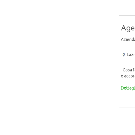
Agen
Aziend
Lazi
Cosa far
e accor
Dettagl