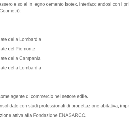
ero e solai in legno cemento Isotex, interfacciandosi con i prin
 Geometri):
nate della Lombardia
onate del Piemonte
onate della Campania
nate della Lombardia
 come agente di commercio nel settore edile.
solidate con studi professionali di progettazione abitativa, imp
crizione attiva alla Fondazione ENASARCO.