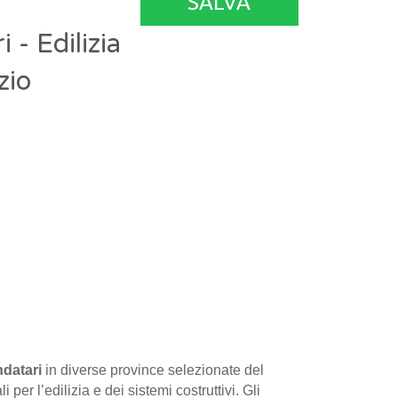
SALVA
- Edilizia
zio
ndatari
in diverse province selezionate del
 per l’edilizia e dei sistemi costruttivi. Gli