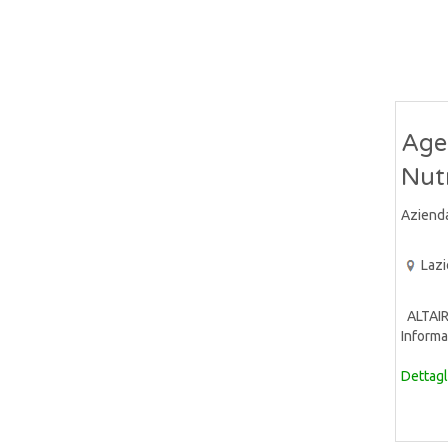
Agen
Nut
Aziend
Lazi
ALTAIR 
Informat
Dettagl