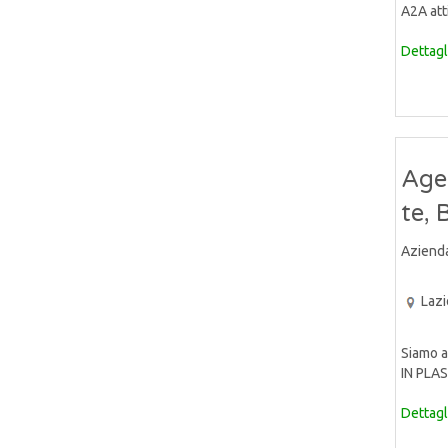
A2A atti
Dettagl
Age
te, 
Aziend
Lazi
Siamo a
IN PLAS
Dettagl