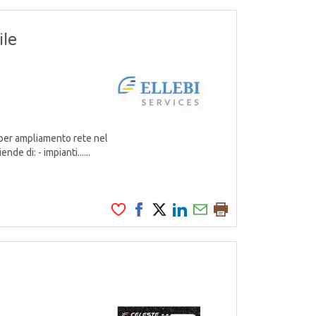
le
per ampliamento rete nel
de di: - impianti......