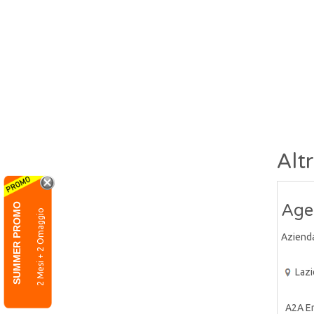
Alt
Agen
SUMMER PROMO
2 Mesi + 2 Omaggio
Aziend
Lazi
A2A Ene