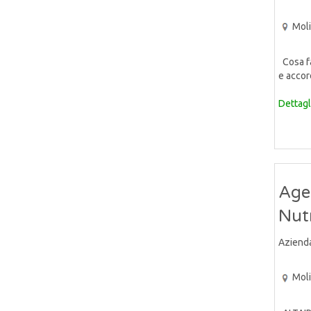
Mol
Cosa far
e accor
Dettagl
Agen
Nut
Aziend
Mol