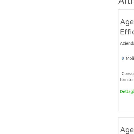
Alt
Agen
Eff
Aziend
Mol
Consule
fornitur
Dettagl
Agen