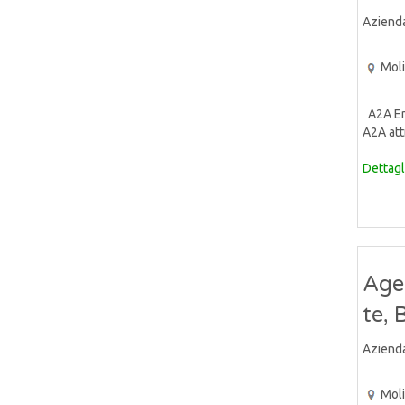
Aziend
Mol
A2A Ene
A2A atti
Dettagl
Age
te, 
Aziend
Mol