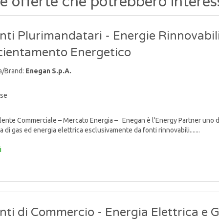
re offerte che potrebbero interes
ti Plurimandatari - Energie Rinnovabili
icientamento Energetico
a/Brand:
Enegan S.p.A.
ise
nte Commerciale – Mercato Energia – Enegan è l'Energy Partner uno degli 
a di gas ed energia elettrica esclusivamente da fonti rinnovabili.......
i
ti di Commercio - Energia Elettrica e 