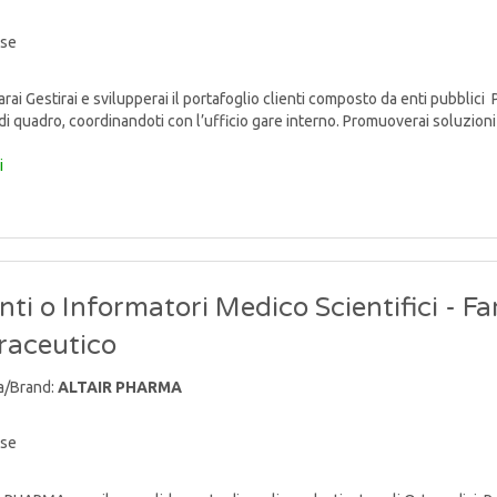
ise
ai Gestirai e svilupperai il portafoglio clienti composto da enti pubblici 
di quadro, coordinandoti con l’ufficio gare interno. Promuoverai soluzioni 
i
ti o Informatori Medico Scientifici - F
raceutico
a/Brand:
ALTAIR PHARMA
ise