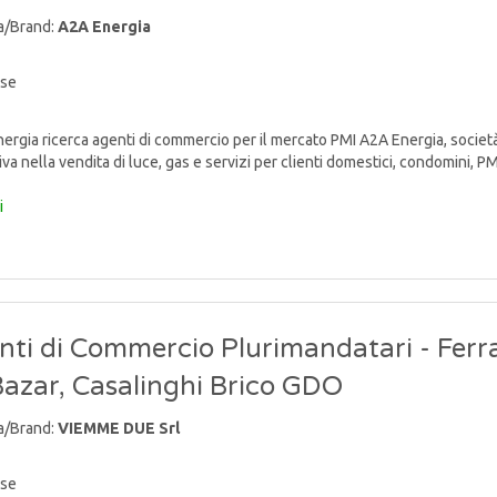
a/Brand:
A2A Energia
ise
rgia ricerca agenti di commercio per il mercato PMI A2A Energia, socie
va nella vendita di luce, gas e servizi per clienti domestici, condomini, PMI e 
i
nti di Commercio Plurimandatari - Ferr
Bazar, Casalinghi Brico GDO
a/Brand:
VIEMME DUE Srl
ise