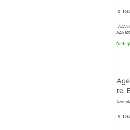
Tos
A2A Ene
A2A atti
Dettagl
Age
te, 
Aziend
Tos