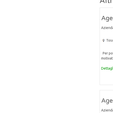
Alt
Age
Aziend
Tos
Per pot
motivato
Dettagl
Agen
Aziend