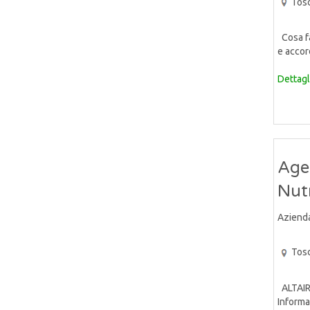
Tos
Cosa far
e accor
Dettagl
Agen
Nut
Aziend
Tos
ALTAIR 
Informat