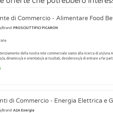
re offerte che potrebbero interes
nte di Commercio - Alimentare Food Be
a/Brand:
PROSCIUTTIFICI PICARON
cana
enziamento della nostra rete commerciale siamo alla ricerca di un/una
/a, dinamico/a e orientato/a ai risultati, desideroso/a di entrare a far parte
i
ti di Commercio - Energia Elettrica e 
a/Brand:
A2A Energia