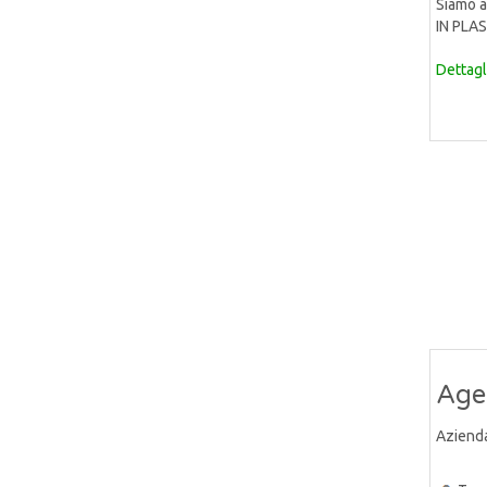
Siamo a
IN PLAS
Dettagl
Agen
Aziend