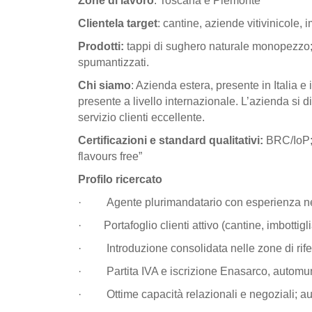
Zone di lavoro
: Toscana e Piemonte
Clientela target
: cantine, aziende vitivinicole, 
Prodotti:
tappi di sughero naturale monopezzo; ta
spumantizzati.
Chi siamo
: Azienda estera, presente in Italia e
presente a livello internazionale. L’azienda si di
servizio clienti eccellente.
Certificazioni e standard qualitativi:
BRC/IoP; 
flavours free”
Profilo ricercato
· Agente plurimandatario con esperienza nel set
· Portafoglio clienti attivo (cantine, imbottigli
· Introduzione consolidata nelle zone di rif
· Partita IVA e iscrizione Enasarco, automu
· Ottime capacità relazionali e negoziali; au