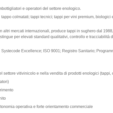
imbottigliatori e operatori del settore enologico.
ppo colmatati; tappi tecnici; tappi per vini premium, biologici e
 in altri mercati internazionali, produce tappi in sughero dal 1988
stingue per elevati standard qualitativi, controllo e tracciabilità 
Systecode Excellence; ISO 9001; Registro Sanitario; Program
tore vitivinicolo e nella vendita di prodotti enologici (tappi,
atori)
erimento
nito
tonomia operativa e forte orientamento commerciale