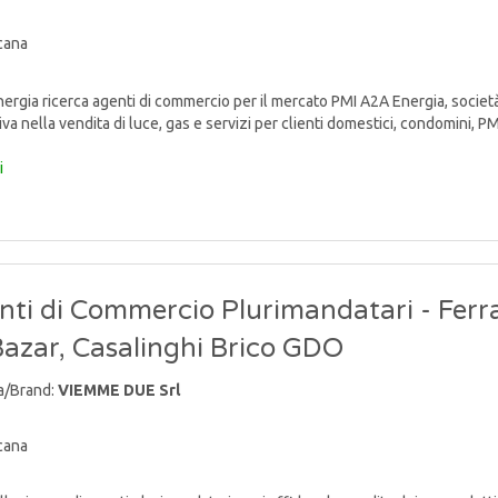
cana
rgia ricerca agenti di commercio per il mercato PMI A2A Energia, socie
va nella vendita di luce, gas e servizi per clienti domestici, condomini, PMI e 
i
nti di Commercio Plurimandatari - Ferr
Bazar, Casalinghi Brico GDO
a/Brand:
VIEMME DUE Srl
cana