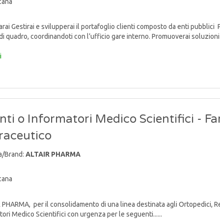
cana
ai Gestirai e svilupperai il portafoglio clienti composto da enti pubblici 
di quadro, coordinandoti con l’ufficio gare interno. Promuoverai soluzioni 
i
ti o Informatori Medico Scientifici - F
raceutico
a/Brand:
ALTAIR PHARMA
cana
PHARMA, per il consolidamento di una linea destinata agli Ortopedici, Reum
ori Medico Scientifici con urgenza per le seguenti......