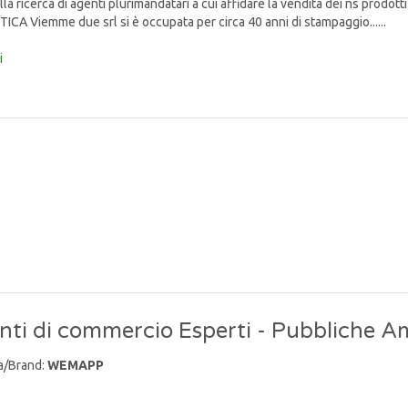
lla ricerca di agenti plurimandatari a cui affidare la vendita dei ns p
TICA Viemme due srl si è occupata per circa 40 anni di stampaggio......
i
ti di commercio Esperti - Pubbliche A
a/Brand:
WEMAPP