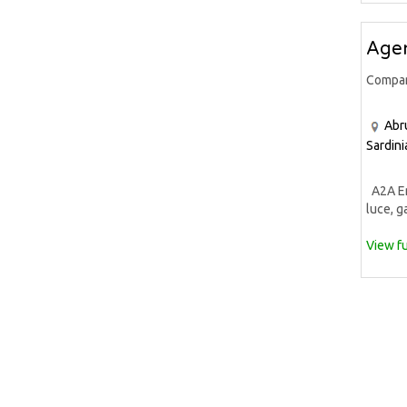
Agen
Compa
Abr
Sardini
A2A Ene
luce, ga
View fu