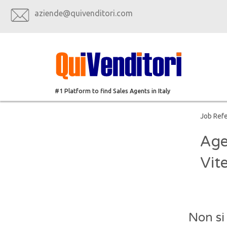
aziende@quivenditori.com
#1 Platform to find Sales Agents in Italy
Job Ref
Age
Vite
Non si