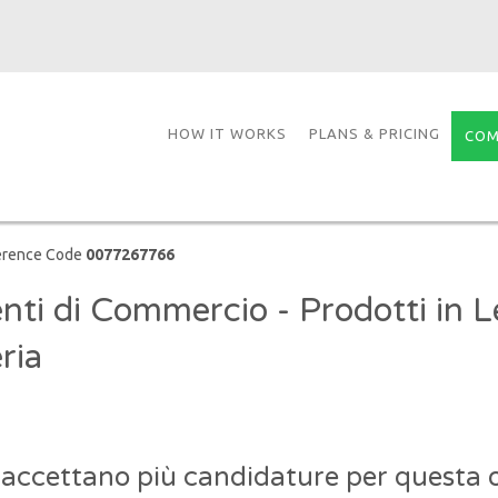
HOW IT WORKS
PLANS & PRICING
COM
erence Code
0077267766
nti di Commercio - Prodotti in L
ria
 accettano più candidature per questa o