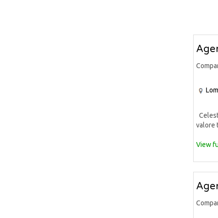
Agen
Compa
Lom
Celeste
valore 
View fu
Agen
Compa