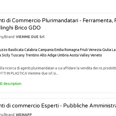
ti di Commercio Plurimandatari - Ferramenta, Fa
linghi Brico GDO
ny/Brand:
VIEMME DUE Srl
uzzo
Basilicata
Calabria
Campania
Emilia Romagna
Friuli Venezia Giulia
La
a
Sicily
Tuscany
Trentino Alto Adige
Umbria
Aosta Valley
Veneto
lla ricerca di agenti plurimandatari a cui affidare la vendita dei ns pr
TI IN PLASTICA Viemme due srl si...
ll description
ti di commercio Esperti - Pubbliche Amministra
ny/Brand:
WEMAPP