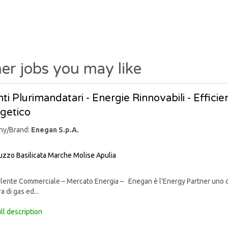
er jobs you may like
ti Plurimandatari - Energie Rinnovabili - Effic
getico
ny/Brand:
Enegan S.p.A.
uzzo
Basilicata
Marche
Molise
Apulia
nte Commerciale – Mercato Energia – Enegan è l'Energy Partner uno degli 
a di gas ed...
ll description