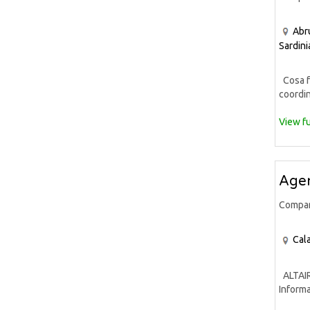
Abr
Sardini
Cosa fa
coordin
View fu
Agen
Compa
Cala
ALTAIR 
Informa