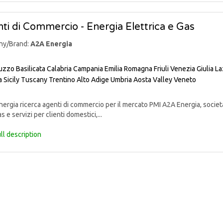
ti di Commercio - Energia Elettrica e Gas
ny/Brand:
A2A Energia
uzzo
Basilicata
Calabria
Campania
Emilia Romagna
Friuli Venezia Giulia
La
a
Sicily
Tuscany
Trentino Alto Adige
Umbria
Aosta Valley
Veneto
rgia ricerca agenti di commercio per il mercato PMI A2A Energia, societ
s e servizi per clienti domestici,...
ll description