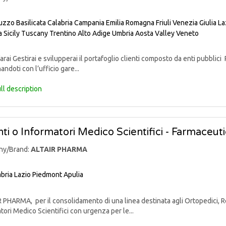
uzzo
Basilicata
Calabria
Campania
Emilia Romagna
Friuli Venezia Giulia
La
a
Sicily
Tuscany
Trentino Alto Adige
Umbria
Aosta Valley
Veneto
rai Gestirai e svilupperai il portafoglio clienti composto da enti pubblici 
andoti con l’ufficio gare...
ll description
ti o Informatori Medico Scientifici - Farmaceut
ny/Brand:
ALTAIR PHARMA
bria
Lazio
Piedmont
Apulia
PHARMA, per il consolidamento di una linea destinata agli Ortopedici, Reu
tori Medico Scientifici con urgenza per le...