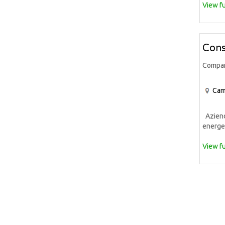
View fu
Cons
Compa
Cam
Azienda
energet
View fu