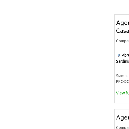
Agen
Casa
Compa
Abr
Sardini
Siamo a
PRODOT
View fu
Agen
Compa