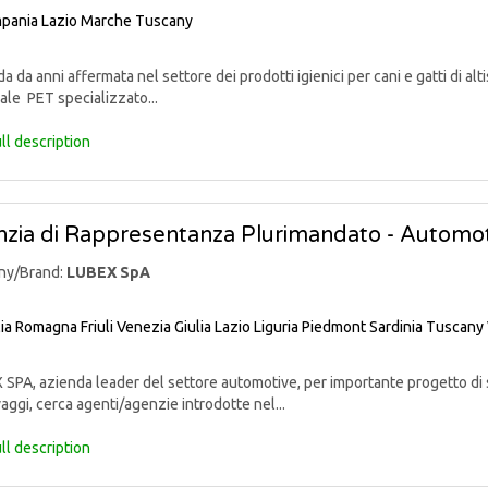
pania
Lazio
Marche
Tuscany
 da anni affermata nel settore dei prodotti igienici per cani e gatti di alti
ale PET specializzato...
ll description
zia di Rappresentanza Plurimandato - Automo
ny/Brand:
LUBEX SpA
lia Romagna
Friuli Venezia Giulia
Lazio
Liguria
Piedmont
Sardinia
Tuscany
PA, azienda leader del settore automotive, per importante progetto di sv
aggi, cerca agenti/agenzie introdotte nel...
ll description