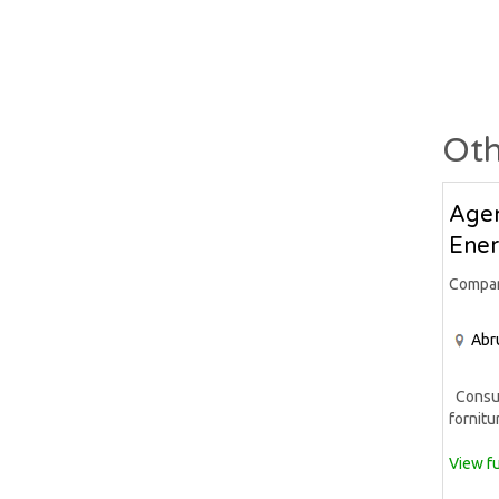
Oth
Agen
Ener
Compa
Abr
Consule
fornitur
View fu