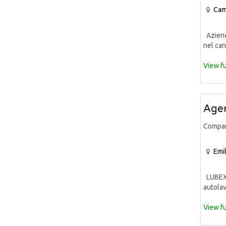
Cam
Azienda
nel can
View fu
Agen
Compa
Emi
LUBEX S
autolav
View fu