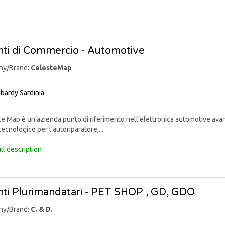
ti di Commercio - Automotive
ny/Brand:
CelesteMap
bardy
Sardinia
 Map è un’azienda punto di riferimento nell’elettronica automotive avan
tecnologico per l’autoriparatore,...
ll description
ti Plurimandatari - PET SHOP , GD, GDO
ny/Brand:
C. & D.