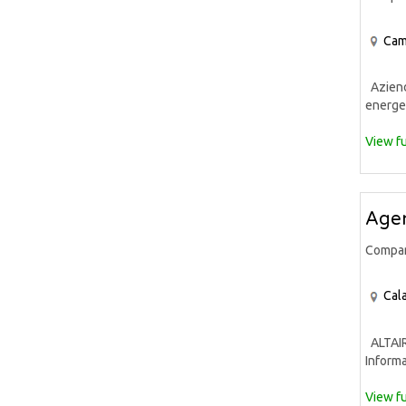
Cam
Azienda
energet
View fu
Agen
Compa
Cala
ALTAIR 
Informa
View fu