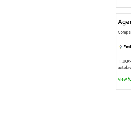
Agen
Compa
Emi
LUBEX S
autolav
View fu