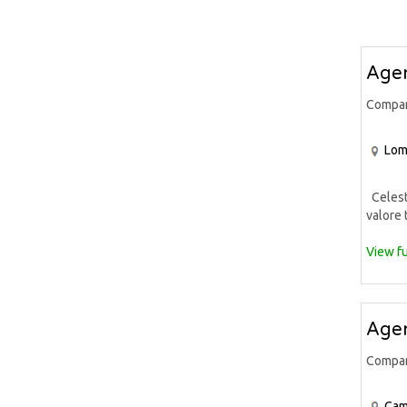
Agen
Compa
Lom
Celeste
valore 
View fu
Agen
Compa
Cam