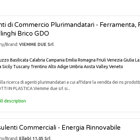
ti di Commercio Plurimandatari - Ferramenta, Fa
linghi Brico GDO
ny/Brand:
VIEMME DUE Srl
uzzo
Basilicata
Calabria
Campania
Emilia Romagna
Friuli Venezia Giulia
La
a
Sicily
Tuscany
Trentino Alto Adige
Umbria
Aosta Valley
Veneto
lla ricerca di agenti plurimandatari a cui affidare la vendita dei ns pr
TI IN PLASTICA Viemme due srl si...
ll description
ulenti Commerciali - Energia Rinnovabile
ny/Brand:
Ellebi 11.05 Srl