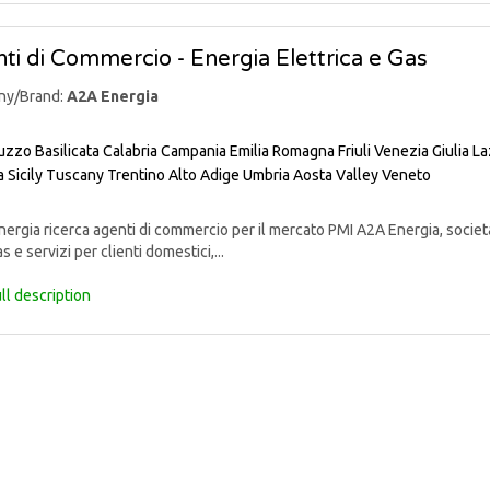
ti di Commercio - Energia Elettrica e Gas
ny/Brand:
A2A Energia
uzzo
Basilicata
Calabria
Campania
Emilia Romagna
Friuli Venezia Giulia
La
a
Sicily
Tuscany
Trentino Alto Adige
Umbria
Aosta Valley
Veneto
rgia ricerca agenti di commercio per il mercato PMI A2A Energia, societ
s e servizi per clienti domestici,...
ll description