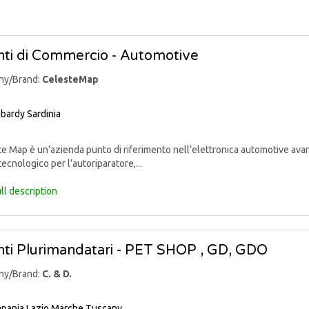
ti di Commercio - Automotive
ny/Brand:
CelesteMap
bardy
Sardinia
 Map è un’azienda punto di riferimento nell’elettronica automotive avan
tecnologico per l’autoriparatore,...
ll description
ti Plurimandatari - PET SHOP , GD, GDO
ny/Brand:
C. & D.
pania
Lazio
Marche
Tuscany