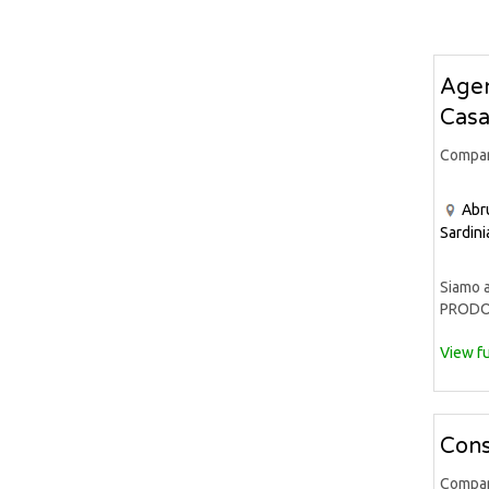
Agen
Casa
Compa
Abr
Sardini
Siamo a
PRODOT
View fu
Cons
Compa