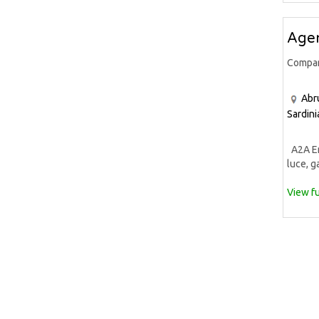
Agen
Compa
Abr
Sardini
A2A Ene
luce, ga
View fu