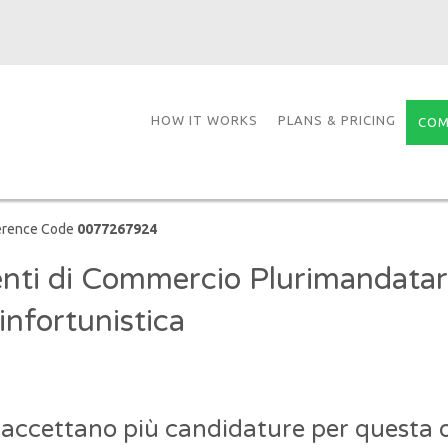
HOW IT WORKS
PLANS & PRICING
COM
erence Code
0077267924
nti di Commercio Plurimandatari
infortunistica
 accettano più candidature per questa o