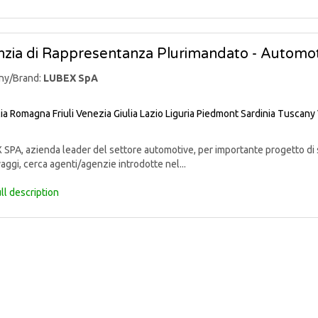
zia di Rappresentanza Plurimandato - Automo
ny/Brand:
LUBEX SpA
lia Romagna
Friuli Venezia Giulia
Lazio
Liguria
Piedmont
Sardinia
Tuscany
PA, azienda leader del settore automotive, per importante progetto di sv
aggi, cerca agenti/agenzie introdotte nel...
ll description