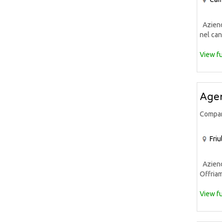
Azienda
nel can
View fu
Agen
Compa
Friu
Azienda
Offria
View fu