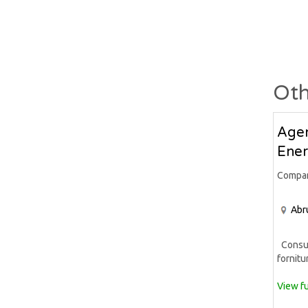
Oth
Agen
Ener
Compa
Abr
Consule
fornitur
View fu