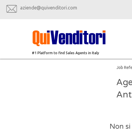
aziende@quivenditori.com
#1 Platform to find Sales Agents in Italy
Job Ref
Age
Ant
Non si