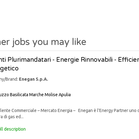
er jobs you may like
ti Plurimandatari - Energie Rinnovabili - Effic
getico
ny/Brand:
Enegan S.p.A.
uzzo
Basilicata
Marche
Molise
Apulia
nte Commerciale – Mercato Energia – Enegan è l'Energy Partner uno degli 
a di gas ed...
ll description