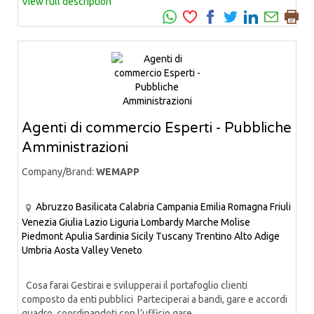
View full description
Agenti di commercio Esperti - Pubbliche
Amministrazioni
Company/Brand:
WEMAPP
Abruzzo
Basilicata
Calabria
Campania
Emilia Romagna
Friuli
Venezia Giulia
Lazio
Liguria
Lombardy
Marche
Molise
Piedmont
Apulia
Sardinia
Sicily
Tuscany
Trentino Alto Adige
Umbria
Aosta Valley
Veneto
Cosa farai Gestirai e svilupperai il portafoglio clienti
composto da enti pubblici Parteciperai a bandi, gare e accordi
quadro, coordinandoti con l’ufficio gare...