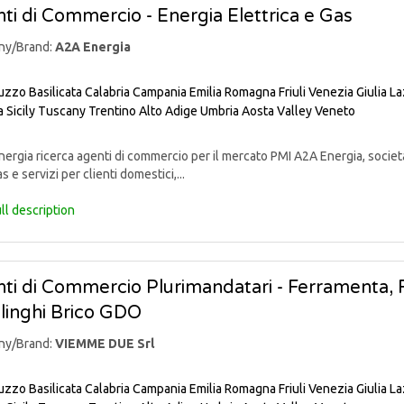
ti di Commercio - Energia Elettrica e Gas
ny/Brand:
A2A Energia
uzzo
Basilicata
Calabria
Campania
Emilia Romagna
Friuli Venezia Giulia
La
a
Sicily
Tuscany
Trentino Alto Adige
Umbria
Aosta Valley
Veneto
rgia ricerca agenti di commercio per il mercato PMI A2A Energia, societ
s e servizi per clienti domestici,...
ll description
ti di Commercio Plurimandatari - Ferramenta, Fa
linghi Brico GDO
ny/Brand:
VIEMME DUE Srl
uzzo
Basilicata
Calabria
Campania
Emilia Romagna
Friuli Venezia Giulia
La