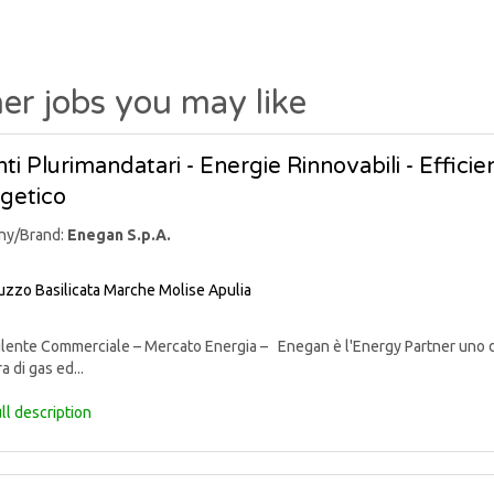
er jobs you may like
ti Plurimandatari - Energie Rinnovabili - Effic
getico
ny/Brand:
Enegan S.p.A.
uzzo
Basilicata
Marche
Molise
Apulia
nte Commerciale – Mercato Energia – Enegan è l'Energy Partner uno degli 
a di gas ed...
ll description