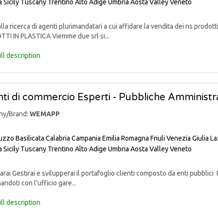
a
Sicily
Tuscany
Trentino Alto Adige
Umbria
Aosta Valley
Veneto
lla ricerca di agenti plurimandatari a cui affidare la vendita dei ns pr
TI IN PLASTICA Viemme due srl si...
ll description
ti di commercio Esperti - Pubbliche Amministra
ny/Brand:
WEMAPP
uzzo
Basilicata
Calabria
Campania
Emilia Romagna
Friuli Venezia Giulia
La
a
Sicily
Tuscany
Trentino Alto Adige
Umbria
Aosta Valley
Veneto
rai Gestirai e svilupperai il portafoglio clienti composto da enti pubblici 
andoti con l’ufficio gare...
ll description