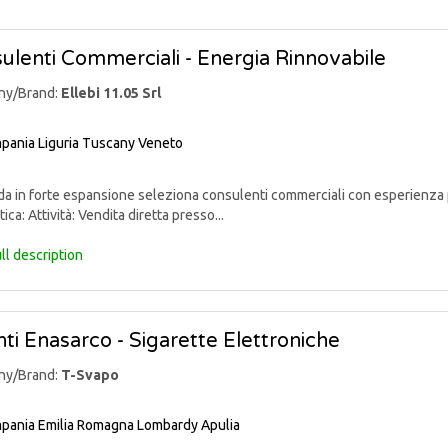
ulenti Commerciali - Energia Rinnovabile
ny/Brand:
Ellebi 11.05 Srl
pania
Liguria
Tuscany
Veneto
 in forte espansione seleziona consulenti commerciali con esperienza p
ica: Attività: Vendita diretta presso...
ll description
ti Enasarco - Sigarette Elettroniche
ny/Brand:
T-Svapo
pania
Emilia Romagna
Lombardy
Apulia