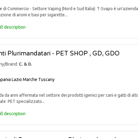
di Commercio - Settore Vaping (Nord e Sud Italia) T-Svapo è un’azienda 
uzione di aromi e basi per sigarette...
ll description
ti Plurimandatari - PET SHOP , GD, GDO
ny/Brand:
C. & D.
pania
Lazio
Marche
Tuscany
 da anni affermata nel settore dei prodotti igienici per cani e gatti di alti
ale PET specializzato...
ll description