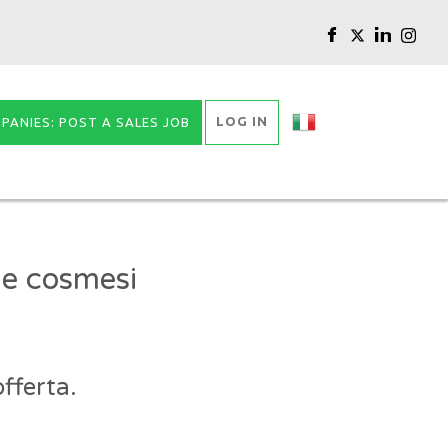
LOG IN
PANIES: POST A SALES JOB
 e cosmesi
fferta.