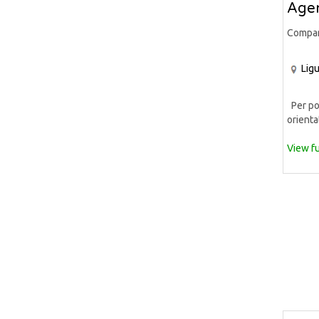
Agen
Compa
Ligu
Per pot
orientat
View fu