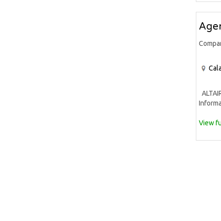
Agen
Compa
Cala
ALTAIR 
Informa
View fu