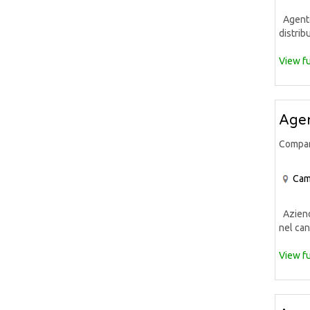
Agente 
distrib
View fu
Agen
Compa
Cam
Azienda
nel can
View fu