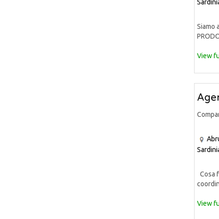
Sardini
Siamo a
PRODOT
View fu
Agen
Compa
Abr
Sardini
Cosa fa
coordin
View fu