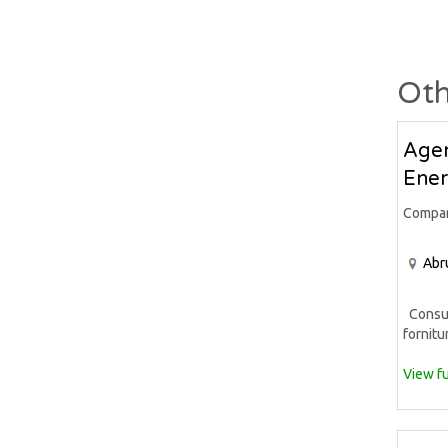
Oth
Agen
Ener
Compa
Abr
Consule
fornitur
View fu