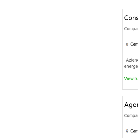
Cons
Compa
Cam
Azienda
energet
View fu
Agen
Compa
Cam