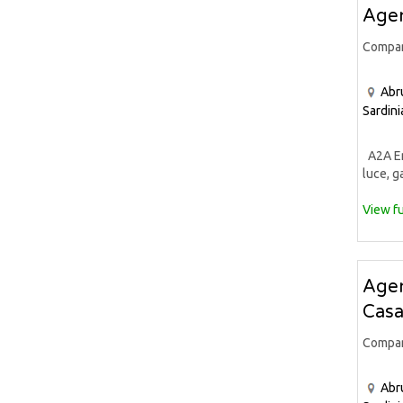
Agen
Compa
Abr
Sardini
A2A Ene
luce, ga
View fu
Agen
Casa
Compa
Abr