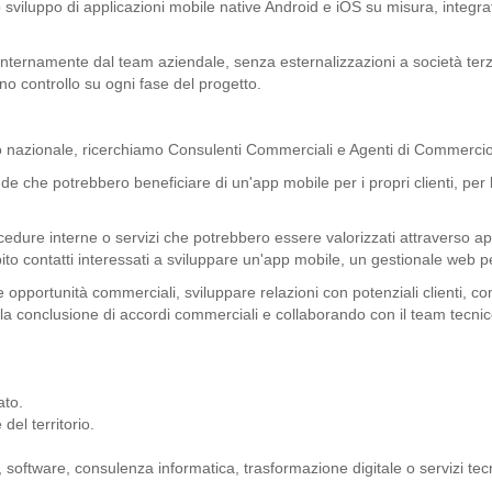
 sviluppo di applicazioni mobile native Android e iOS su misura, integra
ti internamente dal team aziendale, senza esternalizzazioni a società ter
eno controllo su ogni fase del progetto.
rio nazionale, ricerchiamo Consulenti Commerciali e Agenti di Commerci
nde che potrebbero beneficiare di un'app mobile per i propri clienti, per 
edure interne o servizi che potrebbero essere valorizzati attraverso ap
bito contatti interessati a sviluppare un'app mobile, un gestionale web 
e opportunità commerciali, sviluppare relazioni con potenziali clienti
a conclusione di accordi commerciali e collaborando con il team tecnico p
ato.
el territorio.
 software, consulenza informatica, trasformazione digitale o servizi tecn