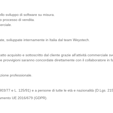
llo sviluppo di software su misura.
o processo di vendita.
rciale.
te, sviluppate internamente in Italia dal team Weyotech.
tto acquisito e sottoscritto dal cliente grazie all'attività commerciale sv
lle provvigioni saranno concordate direttamente con il collaboratore in f
azione professionale.
. 903/77 e L. 125/91) e a persone di tutte le età e nazionalità (D.Lgs. 21
egolamento UE 2016/679 (GDPR).