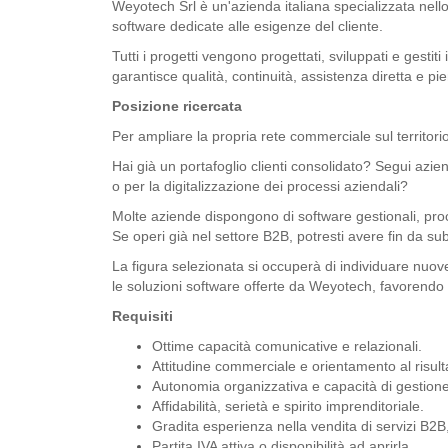
Weyotech Srl è un'azienda italiana specializzata nello
software dedicate alle esigenze del cliente.
Tutti i progetti vengono progettati, sviluppati e gesti
garantisce qualità, continuità, assistenza diretta e pi
Posizione ricercata
Per ampliare la propria rete commerciale sul territo
Hai già un portafoglio clienti consolidato? Segui azie
o per la digitalizzazione dei processi aziendali?
Molte aziende dispongono di software gestionali, proc
Se operi già nel settore B2B, potresti avere fin da su
La figura selezionata si occuperà di individuare nuov
le soluzioni software offerte da Weyotech, favorendo l
Requisiti
Ottime capacità comunicative e relazionali.
Attitudine commerciale e orientamento al risult
Autonomia organizzativa e capacità di gestione d
Affidabilità, serietà e spirito imprenditoriale.
Gradita esperienza nella vendita di servizi B2B,
Partita IVA attiva o disponibilità ad aprirla.