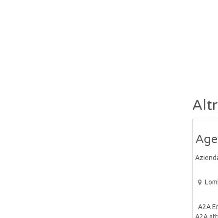
Alt
Agen
Aziend
Lom
A2A Ene
A2A atti