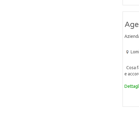
Agen
Aziend
Lom
Cosa far
e accor
Dettagl