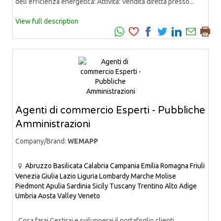
dell'efficienza energetica: Attività: Vendita diretta presso...
View full description
Agenti di commercio Esperti - Pubbliche
Amministrazioni
Company/Brand:
WEMAPP
Abruzzo
Basilicata
Calabria
Campania
Emilia Romagna
Friuli
Venezia Giulia
Lazio
Liguria
Lombardy
Marche
Molise
Piedmont
Apulia
Sardinia
Sicily
Tuscany
Trentino Alto Adige
Umbria
Aosta Valley
Veneto
Cosa farai Gestirai e svilupperai il portafoglio clienti