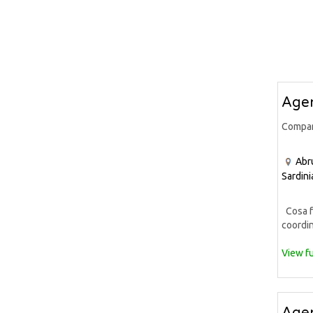
Agen
Compa
Abr
Sardini
Cosa fa
coordin
View fu