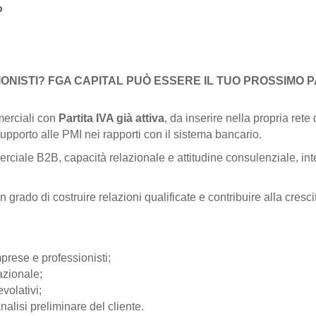
o
IONISTI? FGA CAPITAL PUÒ ESSERE IL TUO PROSSIMO 
merciali con
Partita IVA già attiva
, da inserire nella propria rete
upporto alle PMI nei rapporti con il sistema bancario.
ciale B2B, capacità relazionale e attitudine consulenziale, int
rado di costruire relazioni qualificate e contribuire alla crescita
prese e professionisti;
nazionale;
volativi;
nalisi preliminare del cliente.