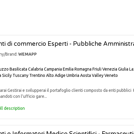
ti di commercio Esperti - Pubbliche Amministra
ny/Brand:
WEMAPP
uzzo
Basilicata
Calabria
Campania
Emilia Romagna
Friuli Venezia Giulia
La
a
Sicily
Tuscany
Trentino Alto Adige
Umbria
Aosta Valley
Veneto
rai Gestirai e svilupperai il portafoglio clienti composto da enti pubblici 
andoti con l’ufficio gare...
ll description