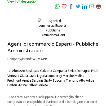
View full description
Agenti di commercio Esperti - Pubbliche
Amministrazioni
Company/Brand:
WEMAPP
Abruzzo
Basilicata
Calabria
Campania
Emilia Romagna
Friuli
Venezia Giulia
Lazio
Liguria
Lombardy
Marche
Molise
Piedmont
Apulia
Sardinia
Sicily
Tuscany
Trentino Alto Adige
Umbria
Aosta Valley
Veneto
Cosa farai Gestirai e svilupperai il portafoglio clienti
composto da enti pubblici Parteciperai a bandi, gare e accordi