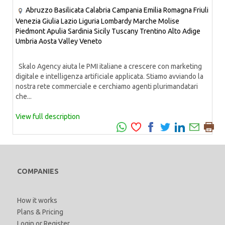
Abruzzo
Basilicata
Calabria
Campania
Emilia Romagna
Friuli
Venezia Giulia
Lazio
Liguria
Lombardy
Marche
Molise
Piedmont
Apulia
Sardinia
Sicily
Tuscany
Trentino Alto Adige
Umbria
Aosta Valley
Veneto
Skalo Agency aiuta le PMI italiane a crescere con marketing
digitale e intelligenza artificiale applicata. Stiamo avviando la
nostra rete commerciale e cerchiamo agenti plurimandatari
che...
View full description
COMPANIES
How it works
Plans & Pricing
Login
or
Register