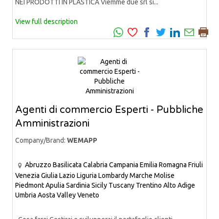
NEI PRODOTTI IN PLASTICA Viemme due srl si...
View full description
Agenti di commercio Esperti - Pubbliche
Amministrazioni
Company/Brand:
WEMAPP
Abruzzo
Basilicata
Calabria
Campania
Emilia Romagna
Friuli
Venezia Giulia
Lazio
Liguria
Lombardy
Marche
Molise
Piedmont
Apulia
Sardinia
Sicily
Tuscany
Trentino Alto Adige
Umbria
Aosta Valley
Veneto