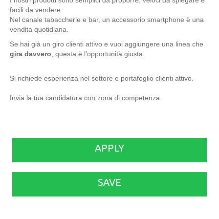
I nostri prodotti sono semplici da proporre, veloci da spiegare e
facili da vendere.
Nel canale tabaccherie e bar, un accessorio smartphone è una
vendita quotidiana.
Se hai già un giro clienti attivo e vuoi aggiungere una linea che
gira davvero
, questa è l’opportunità giusta.
Si richiede esperienza nel settore e portafoglio clienti attivo.
Invia la tua candidatura con zona di competenza.
APPLY
SAVE