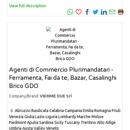
View full description
Agenti di Commercio Plurimandatari -
Ferramenta, Fai da te, Bazar, Casalinghi
Brico GDO
Company/Brand:
VIEMME DUE Srl
Abruzzo
Basilicata
Calabria
Campania
Emilia Romagna
Friuli
Venezia Giulia
Lazio
Liguria
Lombardy
Marche
Molise
Piedmont
Apulia
Sardinia
Sicily
Tuscany
Trentino Alto Adige
Umbria
Aosta Valley
Veneto