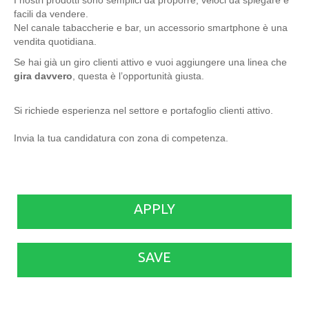
I nostri prodotti sono semplici da proporre, veloci da spiegare e
facili da vendere.
Nel canale tabaccherie e bar, un accessorio smartphone è una
vendita quotidiana.
Se hai già un giro clienti attivo e vuoi aggiungere una linea che
gira davvero
, questa è l’opportunità giusta.
Si richiede esperienza nel settore e portafoglio clienti attivo.
Invia la tua candidatura con zona di competenza.
APPLY
SAVE