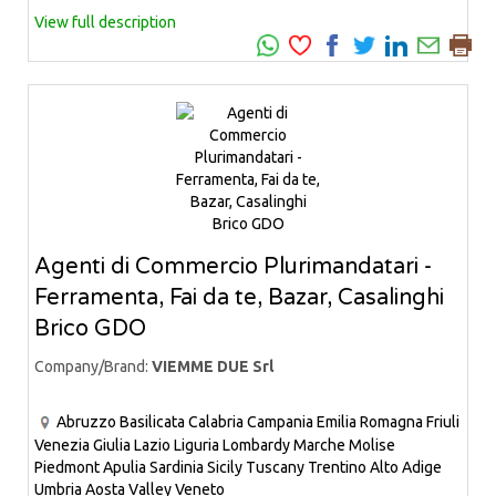
View full description
Agenti di Commercio Plurimandatari -
Ferramenta, Fai da te, Bazar, Casalinghi
Brico GDO
Company/Brand:
VIEMME DUE Srl
Abruzzo
Basilicata
Calabria
Campania
Emilia Romagna
Friuli
Venezia Giulia
Lazio
Liguria
Lombardy
Marche
Molise
Piedmont
Apulia
Sardinia
Sicily
Tuscany
Trentino Alto Adige
Umbria
Aosta Valley
Veneto