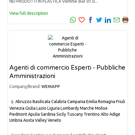
NEI PRODOTTI IN PLASTICA Viemme due srl si...
View full description
Agenti di commercio Esperti - Pubbliche
Amministrazioni
Company/Brand:
WEMAPP
Abruzzo
Basilicata
Calabria
Campania
Emilia Romagna
Friuli
Venezia Giulia
Lazio
Liguria
Lombardy
Marche
Molise
Piedmont
Apulia
Sardinia
Sicily
Tuscany
Trentino Alto Adige
Umbria
Aosta Valley
Veneto