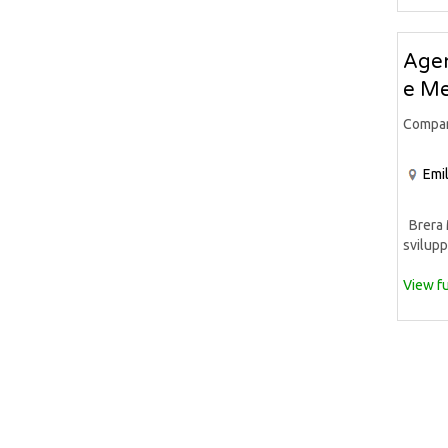
Agen
e Me
Compa
Emi
Brera M
svilupp
View fu