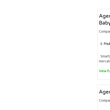
Agen
Bab
Compa
Friu
Smarty2
mercato
View fu
Agen
Compa