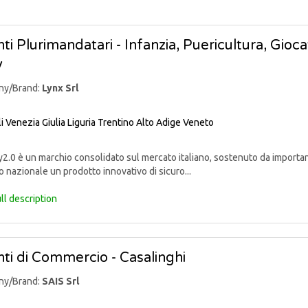
ti Plurimandatari - Infanzia, Puericultura, Giocat
y
ny/Brand:
Lynx Srl
li Venezia Giulia
Liguria
Trentino Alto Adige
Veneto
.0 è un marchio consolidato sul mercato italiano, sostenuto da important
 nazionale un prodotto innovativo di sicuro...
ll description
ti di Commercio - Casalinghi
ny/Brand:
SAIS Srl