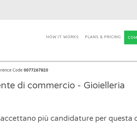
HOW IT WORKS
PLANS & PRICING
COM
erence Code
0077267820
nte di commercio - Gioielleria
 accettano più candidature per questa o