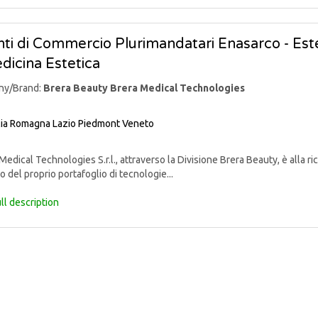
ti di Commercio Plurimandatari Enasarco - Este
dicina Estetica
ny/Brand:
Brera Beauty Brera Medical Technologies
lia Romagna
Lazio
Piedmont
Veneto
edical Technologies S.r.l., attraverso la Divisione Brera Beauty, è alla r
o del proprio portafoglio di tecnologie...
ll description