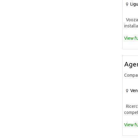
Ligu
Voozaa 
installa
View fu
Agen
Compa
Ven
Ricerch
compete
View fu