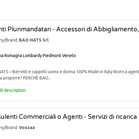
ti Plurimandatari - Accessori di Abbigliamento, 
ny/Brand:
BAO HATS Srl
lia Romagna
Lombardy
Piedmont
Veneto
S – Berretti e cappelli uomo e donna 100% Made in Italy Ricerca agenti pl
da proporre? PERCHÉ BAO...
ll description
ulenti Commerciali o Agenti - Servizi di ricarica
ny/Brand:
Voozaa