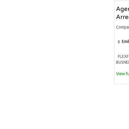
Agen
Arr
Compa
Emi
FLEXFO
BUSNEL
View fu