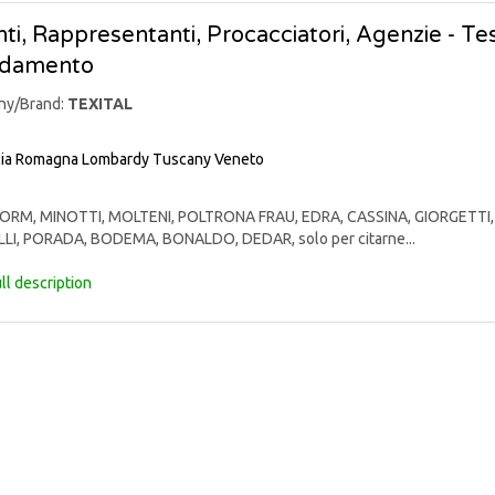
ti, Rappresentanti, Procacciatori, Agenzie - Te
edamento
ny/Brand:
TEXITAL
lia Romagna
Lombardy
Tuscany
Veneto
RM, MINOTTI, MOLTENI, POLTRONA FRAU, EDRA, CASSINA, GIORGETTI, 
LI, PORADA, BODEMA, BONALDO, DEDAR, solo per citarne...
ll description