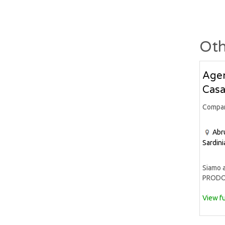
Oth
Agen
Casa
Compa
Abr
Sardini
Siamo a
PRODOT
View fu