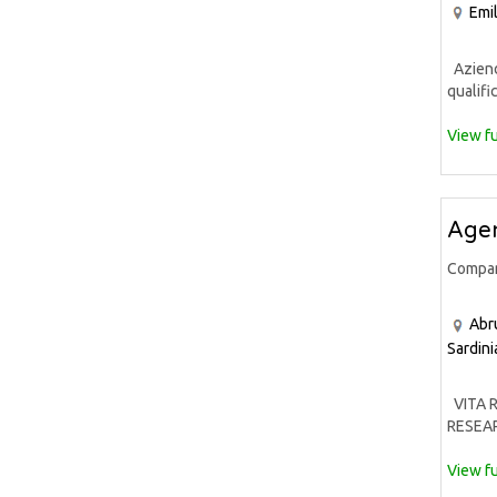
Emi
Azienda
qualific
View fu
Agen
Compa
Abr
Sardini
VITA R
RESEARC
View fu