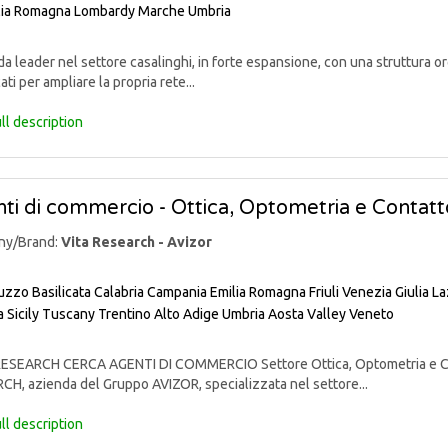
lia Romagna
Lombardy
Marche
Umbria
 leader nel settore casalinghi, in forte espansione, con una struttura org
ati per ampliare la propria rete...
ll description
ti di commercio - Ottica, Optometria e Contatt
ny/Brand:
Vita Research - Avizor
uzzo
Basilicata
Calabria
Campania
Emilia Romagna
Friuli Venezia Giulia
La
a
Sicily
Tuscany
Trentino Alto Adige
Umbria
Aosta Valley
Veneto
ESEARCH CERCA AGENTI DI COMMERCIO Settore Ottica, Optometria e Conta
H, azienda del Gruppo AVIZOR, specializzata nel settore...
ll description