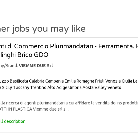
er jobs you may like
ti di Commercio Plurimandatari - Ferramenta, Fa
linghi Brico GDO
ny/Brand:
VIEMME DUE Srl
uzzo
Basilicata
Calabria
Campania
Emilia Romagna
Friuli Venezia Giulia
La
a
Sicily
Tuscany
Trentino Alto Adige
Umbria
Aosta Valley
Veneto
lla ricerca di agenti plurimandatari a cui affidare la vendita dei ns pr
TI IN PLASTICA Viemme due srl si...
ll description