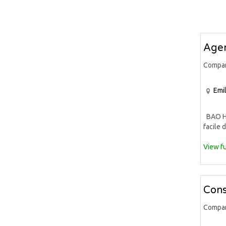
Agen
Compa
Emi
BAO HAT
facile 
View fu
Cons
Compa