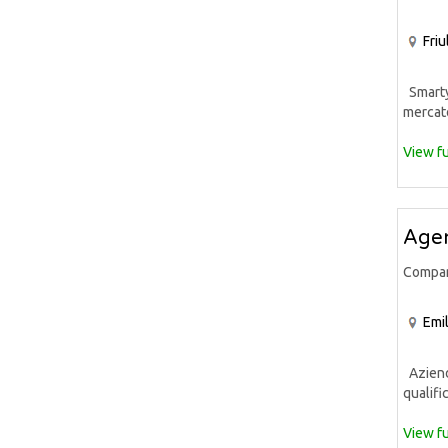
Friu
Smarty2
mercato
View fu
Agen
Compa
Emi
Azienda
qualific
View fu