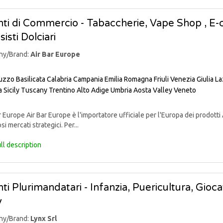
ti di Commercio - Tabaccherie, Vape Shop , E-c
isti Dolciari
ny/Brand:
Air Bar Europe
uzzo
Basilicata
Calabria
Campania
Emilia Romagna
Friuli Venezia Giulia
La
a
Sicily
Tuscany
Trentino Alto Adige
Umbria
Aosta Valley
Veneto
 Europe Air Bar Europe è l'importatore ufficiale per l'Europa dei prodotti 
i mercati strategici. Per...
ll description
ti Plurimandatari - Infanzia, Puericultura, Giocat
y
ny/Brand:
Lynx Srl