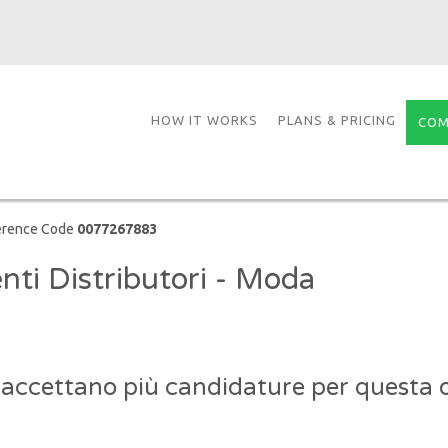
HOW IT WORKS
PLANS & PRICING
COM
erence Code
0077267883
nti Distributori - Moda
 accettano più candidature per questa o