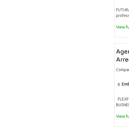
FUTURA 
profess
View fu
Agen
Arr
Compa
Emi
FLEXFO
BUSNEL
View fu