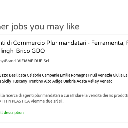
er jobs you may like
ti di Commercio Plurimandatari - Ferramenta, Fa
linghi Brico GDO
ny/Brand:
VIEMME DUE Srl
uzzo
Basilicata
Calabria
Campania
Emilia Romagna
Friuli Venezia Giulia
La
a
Sicily
Tuscany
Trentino Alto Adige
Umbria
Aosta Valley
Veneto
lla ricerca di agenti plurimandatari a cui affidare la vendita dei ns pr
TI IN PLASTICA Viemme due srl si...
ll description