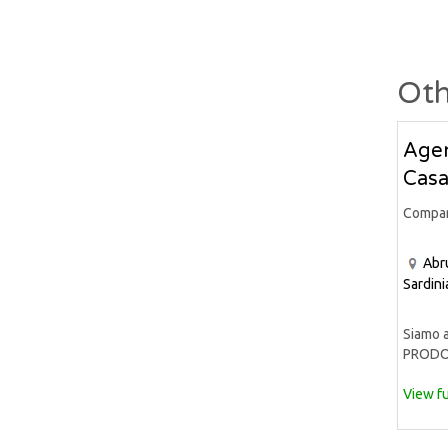
Oth
Agen
Casa
Compa
Abr
Sardini
Siamo a
PRODOT
View fu