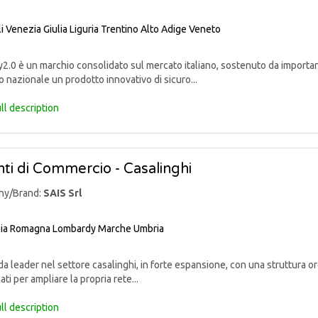
li Venezia Giulia
Liguria
Trentino Alto Adige
Veneto
.0 è un marchio consolidato sul mercato italiano, sostenuto da important
 nazionale un prodotto innovativo di sicuro...
ll description
ti di Commercio - Casalinghi
ny/Brand:
SAIS Srl
lia Romagna
Lombardy
Marche
Umbria
 leader nel settore casalinghi, in forte espansione, con una struttura org
ati per ampliare la propria rete...
ll description