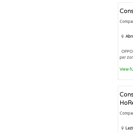
Cons
Compa
Abr
OPPORT
per zon
View fu
Cons
HoRe
Compa
Laz