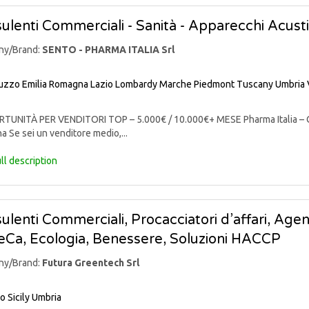
ulenti Commerciali - Sanità - Apparecchi Acusti
ny/Brand:
SENTO - PHARMA ITALIA Srl
uzzo
Emilia Romagna
Lazio
Lombardy
Marche
Piedmont
Tuscany
Umbria
UNITÀ PER VENDITORI TOP – 5.000€ / 10.000€+ MESE Pharma Italia – C
a Se sei un venditore medio,...
ll description
ulenti Commerciali, Procacciatori d’affari, Agen
Ca, Ecologia, Benessere, Soluzioni HACCP
ny/Brand:
Futura Greentech Srl
io
Sicily
Umbria