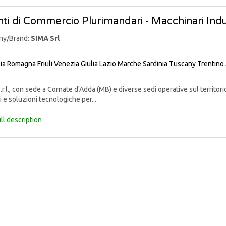
ti di Commercio Plurimandari - Macchinari Indus
ny/Brand:
SIMA Srl
lia Romagna
Friuli Venezia Giulia
Lazio
Marche
Sardinia
Tuscany
Trentino
r.l., con sede a Cornate d'Adda (MB) e diverse sedi operative sul territori
i e soluzioni tecnologiche per...
ll description