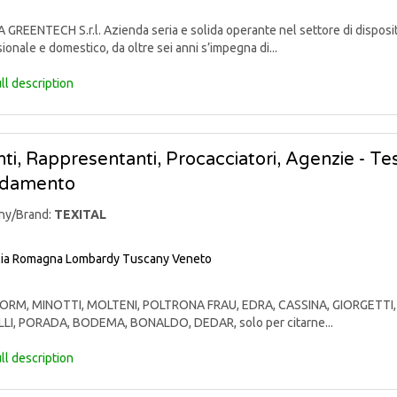
GREENTECH S.r.l. Azienda seria e solida operante nel settore di disposit
ionale e domestico, da oltre sei anni s’impegna di...
ll description
ti, Rappresentanti, Procacciatori, Agenzie - Te
edamento
ny/Brand:
TEXITAL
lia Romagna
Lombardy
Tuscany
Veneto
RM, MINOTTI, MOLTENI, POLTRONA FRAU, EDRA, CASSINA, GIORGETTI, 
LI, PORADA, BODEMA, BONALDO, DEDAR, solo per citarne...
ll description