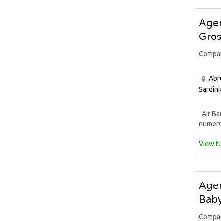
Agen
Gross
Compa
Abr
Sardini
Air Bar
numeros
View fu
Agen
Bab
Compa