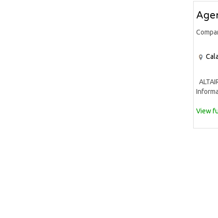
Agen
Compa
Cala
ALTAIR 
Informa
View fu