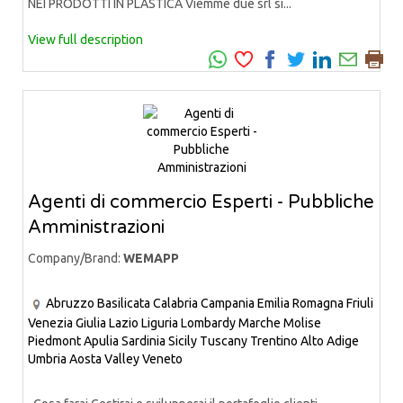
NEI PRODOTTI IN PLASTICA Viemme due srl si...
View full description
Agenti di commercio Esperti - Pubbliche
Amministrazioni
Company/Brand:
WEMAPP
Abruzzo
Basilicata
Calabria
Campania
Emilia Romagna
Friuli
Venezia Giulia
Lazio
Liguria
Lombardy
Marche
Molise
Piedmont
Apulia
Sardinia
Sicily
Tuscany
Trentino Alto Adige
Umbria
Aosta Valley
Veneto