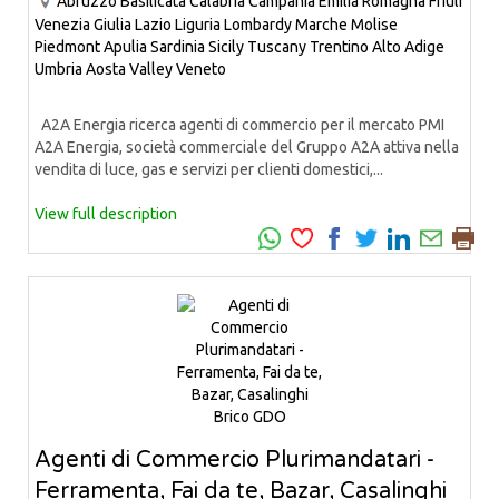
Abruzzo
Basilicata
Calabria
Campania
Emilia Romagna
Friuli
Venezia Giulia
Lazio
Liguria
Lombardy
Marche
Molise
Piedmont
Apulia
Sardinia
Sicily
Tuscany
Trentino Alto Adige
Umbria
Aosta Valley
Veneto
A2A Energia ricerca agenti di commercio per il mercato PMI
A2A Energia, società commerciale del Gruppo A2A attiva nella
vendita di luce, gas e servizi per clienti domestici,...
View full description
Agenti di Commercio Plurimandatari -
Ferramenta, Fai da te, Bazar, Casalinghi