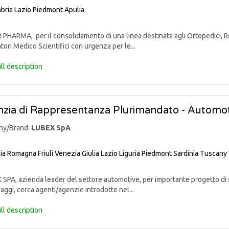
bria
Lazio
Piedmont
Apulia
PHARMA, per il consolidamento di una linea destinata agli Ortopedici, Reu
tori Medico Scientifici con urgenza per le...
ll description
zia di Rappresentanza Plurimandato - Automo
ny/Brand:
LUBEX SpA
lia Romagna
Friuli Venezia Giulia
Lazio
Liguria
Piedmont
Sardinia
Tuscany
PA, azienda leader del settore automotive, per importante progetto di sv
aggi, cerca agenti/agenzie introdotte nel...
ll description