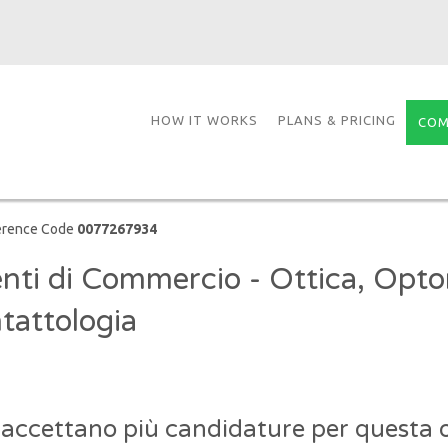
HOW IT WORKS
PLANS & PRICING
COM
erence Code
0077267934
nti di Commercio - Ottica, Opto
tattologia
 accettano più candidature per questa o