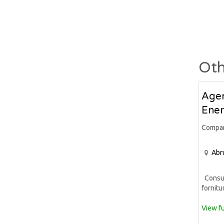
Oth
Agen
Ener
Compa
Abr
Consule
fornitur
View fu