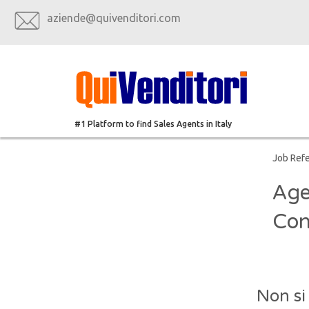
aziende@quivenditori.com
#1 Platform to find Sales Agents in Italy
Job Ref
Age
Con
Non si