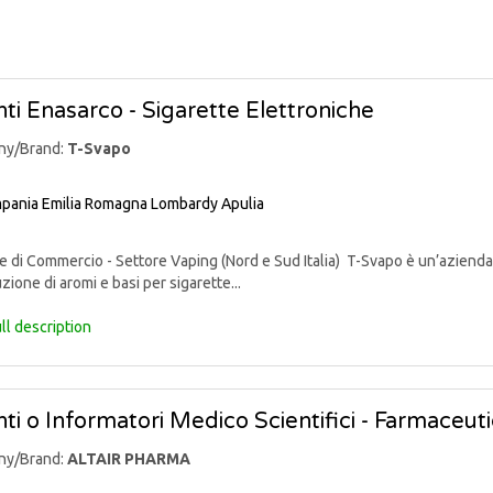
ti Enasarco - Sigarette Elettroniche
ny/Brand:
T-Svapo
pania
Emilia Romagna
Lombardy
Apulia
di Commercio - Settore Vaping (Nord e Sud Italia) T-Svapo è un’azienda 
uzione di aromi e basi per sigarette...
ll description
ti o Informatori Medico Scientifici - Farmaceut
ny/Brand:
ALTAIR PHARMA