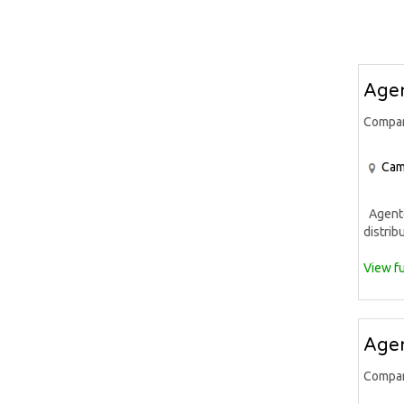
Agen
Compa
Cam
Agente 
distrib
View fu
Agen
Compa