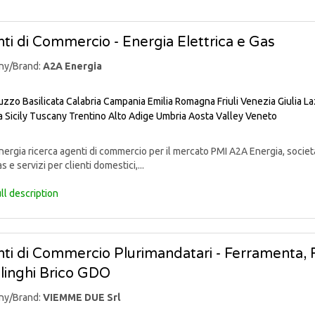
ti di Commercio - Energia Elettrica e Gas
ny/Brand:
A2A Energia
uzzo
Basilicata
Calabria
Campania
Emilia Romagna
Friuli Venezia Giulia
La
a
Sicily
Tuscany
Trentino Alto Adige
Umbria
Aosta Valley
Veneto
rgia ricerca agenti di commercio per il mercato PMI A2A Energia, societ
s e servizi per clienti domestici,...
ll description
ti di Commercio Plurimandatari - Ferramenta, Fa
linghi Brico GDO
ny/Brand:
VIEMME DUE Srl