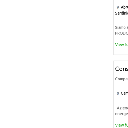
Abr
Sardini
Siamo a
PRODOT
View fu
Cons
Compa
Cam
Azienda
energet
View fu