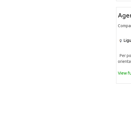
Agen
Compa
Ligu
Per pot
orientat
View fu