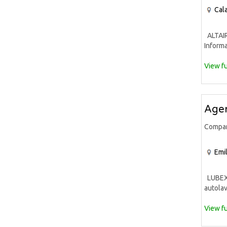
Cala
ALTAIR 
Informa
View fu
Agen
Compa
Emi
LUBEX S
autolav
View fu