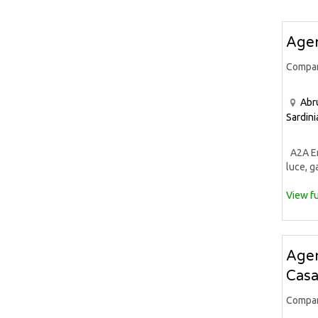
Agen
Compa
Abr
Sardini
A2A Ene
luce, ga
View fu
Agen
Casa
Compa