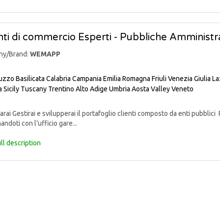
ti di commercio Esperti - Pubbliche Amministra
ny/Brand:
WEMAPP
uzzo
Basilicata
Calabria
Campania
Emilia Romagna
Friuli Venezia Giulia
La
a
Sicily
Tuscany
Trentino Alto Adige
Umbria
Aosta Valley
Veneto
rai Gestirai e svilupperai il portafoglio clienti composto da enti pubblici 
andoti con l’ufficio gare...
ll description