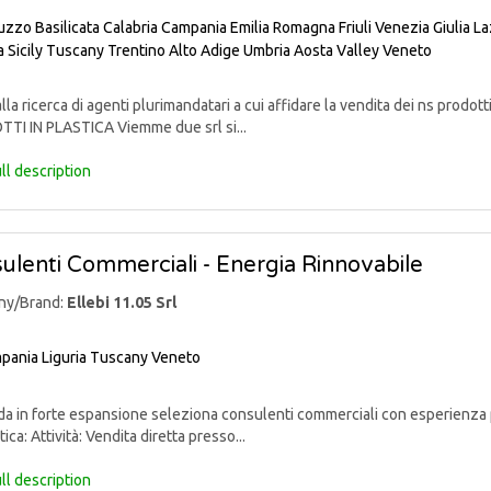
uzzo
Basilicata
Calabria
Campania
Emilia Romagna
Friuli Venezia Giulia
La
a
Sicily
Tuscany
Trentino Alto Adige
Umbria
Aosta Valley
Veneto
lla ricerca di agenti plurimandatari a cui affidare la vendita dei ns pr
TI IN PLASTICA Viemme due srl si...
ll description
ulenti Commerciali - Energia Rinnovabile
ny/Brand:
Ellebi 11.05 Srl
pania
Liguria
Tuscany
Veneto
 in forte espansione seleziona consulenti commerciali con esperienza p
ica: Attività: Vendita diretta presso...
ll description