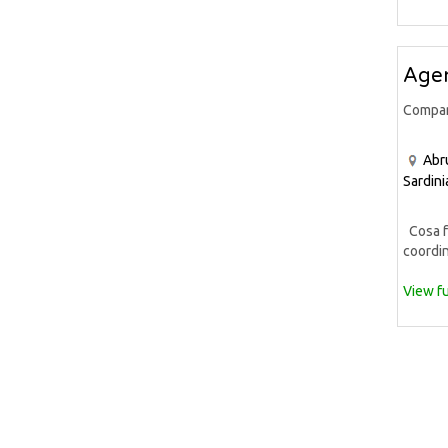
Agen
Compa
Abr
Sardini
Cosa fa
coordin
View fu