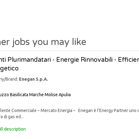
er jobs you may like
ti Plurimandatari - Energie Rinnovabili - Effic
getico
ny/Brand:
Enegan S.p.A.
uzzo
Basilicata
Marche
Molise
Apulia
nte Commerciale – Mercato Energia – Enegan è l'Energy Partner uno degli 
a di gas ed...
ll description