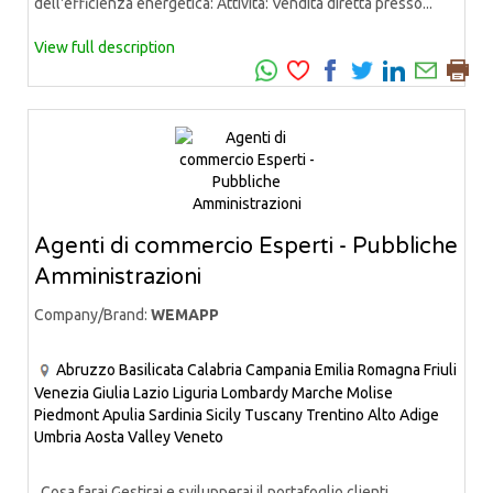
dell'efficienza energetica: Attività: Vendita diretta presso...
View full description
Agenti di commercio Esperti - Pubbliche
Amministrazioni
Company/Brand:
WEMAPP
Abruzzo
Basilicata
Calabria
Campania
Emilia Romagna
Friuli
Venezia Giulia
Lazio
Liguria
Lombardy
Marche
Molise
Piedmont
Apulia
Sardinia
Sicily
Tuscany
Trentino Alto Adige
Umbria
Aosta Valley
Veneto
Cosa farai Gestirai e svilupperai il portafoglio clienti