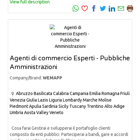
View full description
Agenti di commercio Esperti - Pubbliche
Amministrazioni
Company/Brand:
WEMAPP
Abruzzo
Basilicata
Calabria
Campania
Emilia Romagna
Friuli
Venezia Giulia
Lazio
Liguria
Lombardy
Marche
Molise
Piedmont
Apulia
Sardinia
Sicily
Tuscany
Trentino Alto Adige
Umbria
Aosta Valley
Veneto
Cosa farai Gestirai e svilupperai il portafoglio clienti
composto da enti pubblici Parteciperai a bandi, gare e accordi