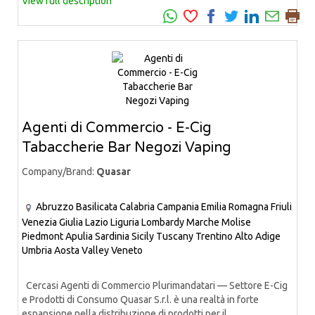
View full description
Agenti di Commercio - E-Cig
Tabaccherie Bar Negozi Vaping
Company/Brand:
Quasar
Abruzzo
Basilicata
Calabria
Campania
Emilia Romagna
Friuli
Venezia Giulia
Lazio
Liguria
Lombardy
Marche
Molise
Piedmont
Apulia
Sardinia
Sicily
Tuscany
Trentino Alto Adige
Umbria
Aosta Valley
Veneto
Cercasi Agenti di Commercio Plurimandatari — Settore E-Cig
e Prodotti di Consumo Quasar S.r.l. è una realtà in forte
espansione nella distribuzione di prodotti per il...