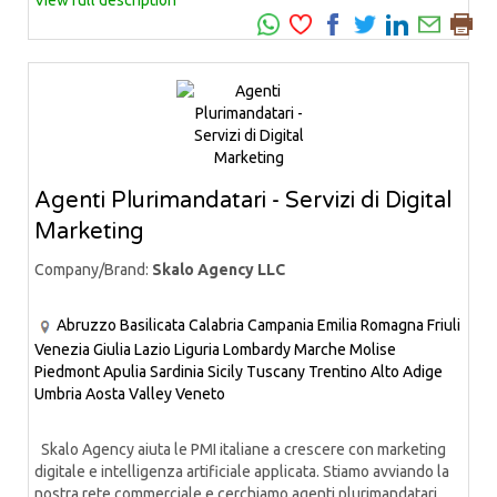
View full description
Agenti Plurimandatari - Servizi di Digital
Marketing
Company/Brand:
Skalo Agency LLC
Abruzzo
Basilicata
Calabria
Campania
Emilia Romagna
Friuli
Venezia Giulia
Lazio
Liguria
Lombardy
Marche
Molise
Piedmont
Apulia
Sardinia
Sicily
Tuscany
Trentino Alto Adige
Umbria
Aosta Valley
Veneto
Skalo Agency aiuta le PMI italiane a crescere con marketing
digitale e intelligenza artificiale applicata. Stiamo avviando la
nostra rete commerciale e cerchiamo agenti plurimandatari